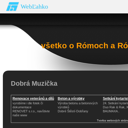
WebĽahko
všetko o Rómoch a Ró
Dobrá Muzička
Renovace veteránů a dílů
Beton a výrobky
Setkání kytaris
vyrobíme i dle fotek či
Výroba betonu a betonových
24. Setkání kytari
dokumentace
výrobků
Duo Rak & Rak, 
RENOVET s.r.o., navštivte
Dobré Štěstí-Dobřany
BAUMAXA..
naše www
Tvorba webových strán