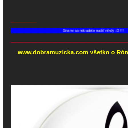
__________
Snami sa nebudete nudiť nikdy :D !!!
_____________________________________________
www.dobramuzicka.com všetko o Róm