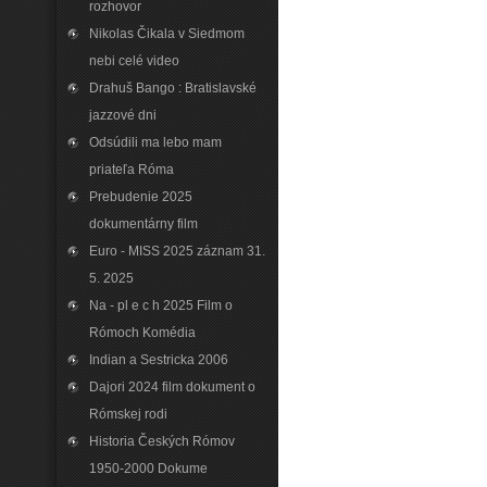
rozhovor
Nikolas Čikala v Siedmom
nebi celé video
Drahuš Bango : Bratislavské
jazzové dni
Odsúdili ma lebo mam
priateľa Róma
Prebudenie 2025
dokumentárny film
Euro - MISS 2025 záznam 31.
5. 2025
Na - pl e c h 2025 Film o
Rómoch Komédia
Indian a Sestricka 2006
Dajori 2024 film dokument o
Rómskej rodi
Historia Českých Rómov
1950-2000 Dokume