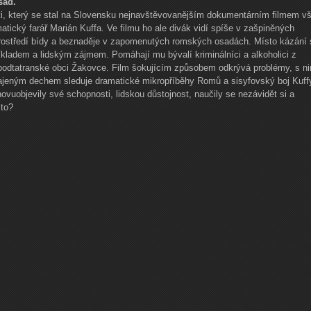
sad.
ti, který se stal na Slovensku nejnavštěvovanějším dokumentárním filmem v
atický farář Marián Kuffa. Ve filmu ho ale divák vidí spíše v zašpiněných
rostředí bídy a beznaděje v zapomenutých romských osadách. Místo kázání 
íkladem a lidským zájmem. Pomáhají mu bývalí kriminálníci a alkoholici z
v podtatranské obci Žakovce. Film šokujícím způsobem odkrývá problémy, s n
ajeným dechem sleduje dramatické mikropříběhy Romů a sisyfovský boj Kuff
znovuobjevily své schopnosti, lidskou důstojnost, naučily se nezávidět si a
to?