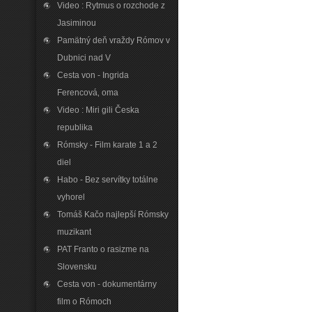
Video : Rytmus o rozchode z
Jasiminou
Pamätný deň vraždy Rómov v
Dubnici nad V
Cesta von - Ingrida
Ferencová‚ oma
Video : Miri gili Česka
republika
Rómsky - Film karate 1 a 2
diel
Habo - Bez servítky totálne
vyhorel
Tomáš Kačo najlepší Rómsky
muzikant
PAT Franto o rasizme na
Slovensku
Cesta von - dokumentárny
film o Rómoch