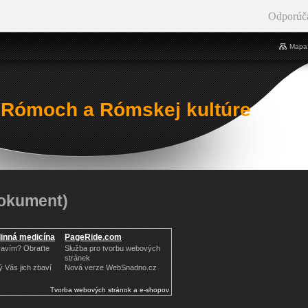
Odporúč
Mapa 
 Rómoch a Rómskej kultúre
dokument)
linná medicína
PageRide.com
ravím? Obraťte
Služba pro tvorbu webových
stránek
ý Vás jich zbaví
Nová verze WebSnadno.cz
Tvorba webových stránok a e-shopov