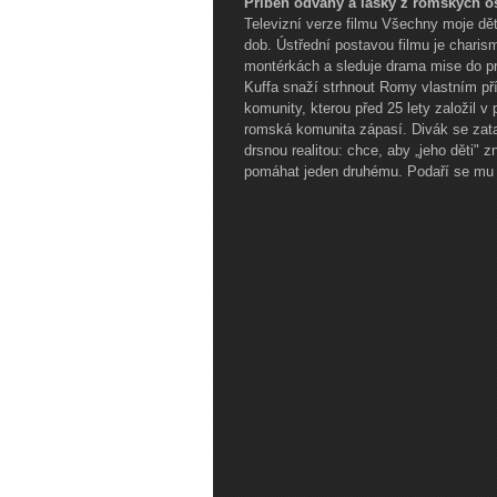
Příběh odvahy a lásky z romských o
Televizní verze filmu Všechny moje dě
dob. Ústřední postavou filmu je charism
montérkách a sleduje drama mise do p
Kuffa snaží strhnout Romy vlastním př
komunity, kterou před 25 lety založil 
romská komunita zápasí. Divák se zat
drsnou realitou: chce, aby „jeho děti" 
pomáhat jeden druhému. Podaří se mu 