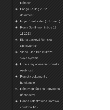
Rómoch
Pongo Calling 2022
dokument
Moje Rómské děti (dokument)
Roma Spirit - nominácie 19
11 2023
Elena Lacková Rómska
Spisovateľka
Video - Ján Bedík ukázal
svoje bývanie
Lúče s tmy ocenenie Rómske
osobnosti
Rómsky dokument o
holokauste
Rómov odsúdili za podvod na
dôchodcovi
Hanba katastrofálna Rómska
chudoba 10.7