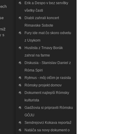
Erik a Despo v bez servítky
šech
všetky časti
se
Diabli zahrali koncert
Rimavske Sobote
imiž
Fury ide mat čo skoro odvetu
y s
z Usykom
Huslista z Trnavy Borák
zahral na farme
Diskusia - Stanislav Daniel z
Róma Spiri
Rytmus - môj otčim je rasista
Rómsky projekt domov
Dokument najlepší Rómsky
kulturista
Gadžovia si pripravili Rómsku
GÓJU
Sendrejovci Kokava reportaž
Natáča sa novy dokument o