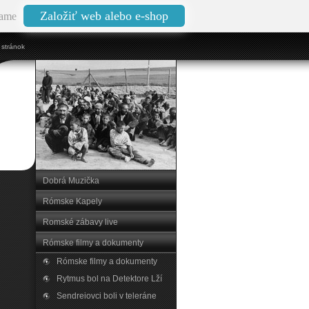
Založiť web alebo e-shop
ame
stránok
Dobrá Muzička
Rómske Kapely
Romské zábavy live
Rómske filmy a dokumenty
Rómske filmy a dokumenty
Rytmus bol na Detektore Lží
Sendreiovci boli v teleráne