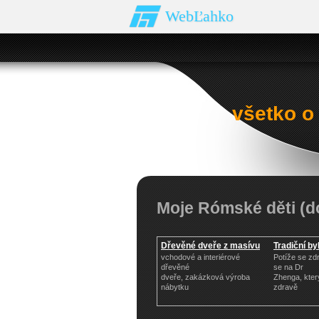
WebĽahko
všetko o
Moje Rómské děti (
Dřevěné dveře z masívu
Tradiční by
vchodové a interiérové
Potíže se zd
dřevěné
se na Dr
dveře, zakázková výroba
Zhenga, kter
nábytku
zdravě