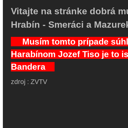
Vitajte na stránke dobrá m
Hrabín - Smeráci a Mazurek
Musím tomto prípade súhl
Harabínom Jozef Tiso je to i
Bandera
zdroj : ZVTV