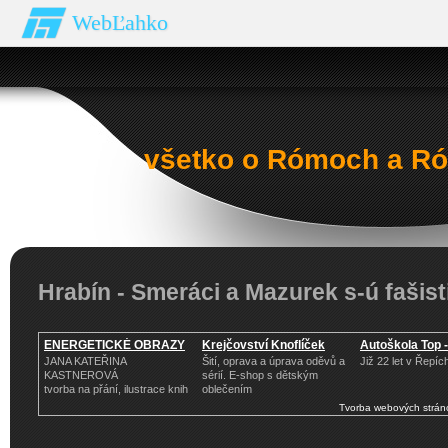
WebĽahko
všetko o Rómoch a Ró
Hrabín - Smeráci a Mazurek s-ú fašist
ENERGETICKÉ OBRAZY
Krejčovství Knoflíček
Autoškola Top 
JANA KATEŘINA
Šití, oprava a úprava oděvů a
Již 22 let v Řepích
KASTNEROVÁ
sérií. E-shop s dětským
tvorba na přání, ilustrace knih
oblečením
Tvorba webových strán