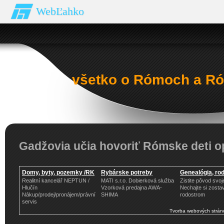
WebĽahko
všetko o Rómoch a Ró
Gadžovia učia hovoriť Rómske deti o
Domy, byty, pozemky /RK
Rybárske potreby
Genealógia, ro
Realitní kancelář NEPTUN /
MATI s.r.o. Dobierková služba
Zistite pôvod svoj
Hlučín
Vzorková predajna AWA-
Nechajte si zostav
Nákup/prodej/pronájem/právní
SHIMA
rodostrom
servis
Tvorba webových strán