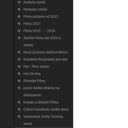
Arabela seriál
Herkules seriál
Filmy pridane od 2023
Filmy 2017
Filmy 2015 - : - 2016
Staršie Filmy rok 2014 a
menej
Nový Zoznam staršich filmov
Kreslene Rozprávky pre deti
Hry - Plne verzie .
Hry On line
Rómske Filmy
pozor dalšie stránky na
sťahovanie
Karate a Shaolin Filmy
Cirkus Humberto všetky diely
Vymenené životy Turecky
serial