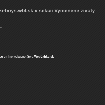
ski-boys.wbl.sk v sekcii Vymenené životy
..
ou on-line webgenerátora
WebĽahko.sk