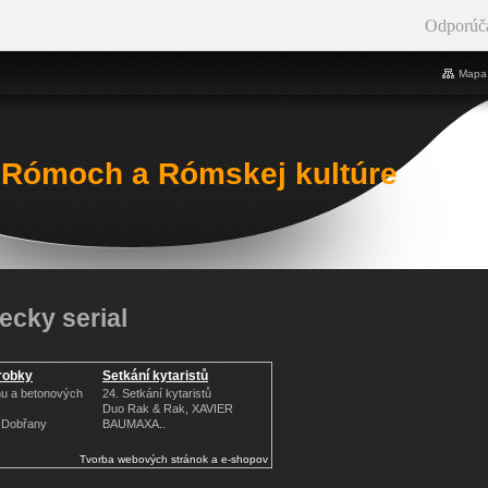
Odporúč
Mapa 
 Rómoch a Rómskej kultúre
ecky serial
robky
Setkání kytaristů
nu a betonových
24. Setkání kytaristů
Duo Rak & Rak, XAVIER
í-Dobřany
BAUMAXA..
Tvorba webových stránok a e-shopov