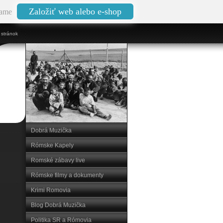
Založiť web alebo e-shop
ame
stránok
Dobrá Muzička
Rómske Kapely
Romské zábavy live
Rómske filmy a dokumenty
Krimi Romovia
Blog Dobrá Muzička
Politika SR a Rómovia