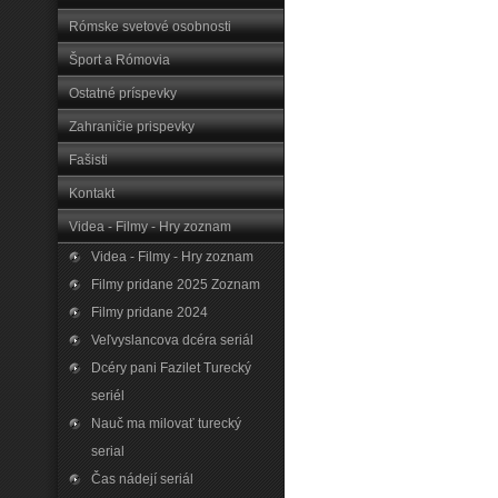
Rómske svetové osobnosti
Šport a Rómovia
Ostatné príspevky
Zahraničie prispevky
Fašisti
Kontakt
Videa - Filmy - Hry zoznam
Videa - Filmy - Hry zoznam
Filmy pridane 2025 Zoznam
Filmy pridane 2024
Veľvyslancova dcéra seriál
Dcéry pani Fazilet Turecký
seriél
Nauč ma milovať turecký
serial
Čas nádejí seriál