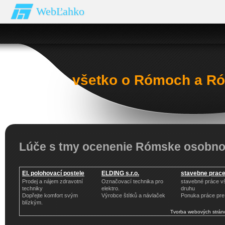
WebĽahko
všetko o Rómoch a Ró
Lúče s tmy ocenenie Rómske osobno
El. polohovací postele
ELDING s.r.o.
stavebne prace 
Prodej a nájem zdravotní
Označovací technika pro
stavebné práce v
techniky
elektro.
druhu
Dopřejte komfort svým
Výrobce štítků a návlaček
Ponuka práce pr
blízkým.
Tvorba webových strán