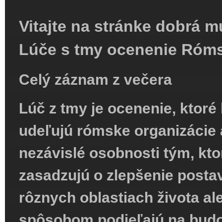
Vitajte na stránke dobrá m
Lúče s tmy ocenenie Róm
Celý záznam z večera
Lúč z tmy
je
ocenenie
, ktor
udeľujú
rómske
organizácie 
nezávislé
osobnosti
tým, kto
zasadzujú o zlepšenie posta
rôznych oblastiach života 
spôsobom podieľajú na bud