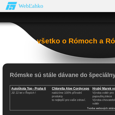
WebĽahko
všetko o Rómoch a Ró
Rómske sú stále dávane do špeciáln
Autoškola Top - Praha 6
Chlorella Aloe Cordyceps
Hrubý Marek vo
Již 22 let v Řepích !
nabízíme 100% přírodní
Výroba voliér pro
produkty
papoušky,klece
to nejlepší pro vaše zdraví.
Výroba chovatelsk
voliér
Tvorba webových strán