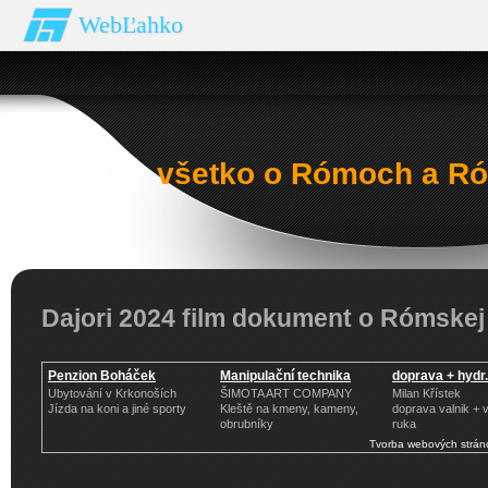
WebĽahko
všetko o Rómoch a Ró
Dajori 2024 film dokument o Rómskej
Penzion Boháček
Manipulační technika
doprava + hydr
Ubytování v Krkonoších
ŠIMOTA ART COMPANY
Milan Křístek
Jízda na koni a jiné sporty
Kleště na kmeny, kameny,
doprava valnik + v
obrubníky
ruka
Tvorba webových strán