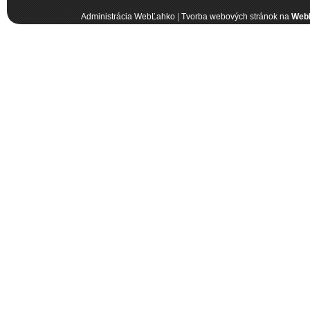
Administrácia WebĽahko
|
Tvorba webových stránok na
Web