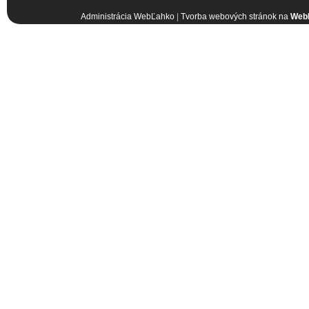
Administrácia WebĽahko
|
Tvorba webových stránok na
Web