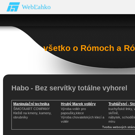
WebĽahko
všetko o Rómoch a Ró
Habo - Bez servítky totálne vyhorel
Manipulační technika
Hrubý Marek voliéry
Truhlářství - St
ŠIMOTA ART COMPANY
Výroba voliér pro
kuchyňské linky,
Kleště na kmeny, kameny,
papoušky,klece
skříně,
obrubníky
Výroba chovatelských klecí a
nábytek, schodišt
voliér
míru
Tvorba webových strán