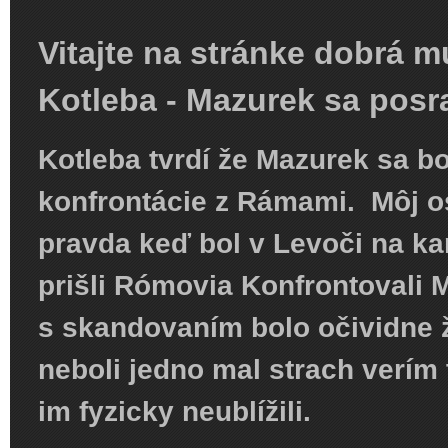
Vitajte na stránke dobrá m
Kotleba - Mazurek sa posr
Kotleba tvrdí že Mazurek sa boj
konfrontácie z Rámami. Môj o
pravda keď bol v Levoči na k
prišli Rómovia Konfrontovali 
s skandovaním bolo očividne 
neboli jedno mal strach verí
im fyzicky neublížili.