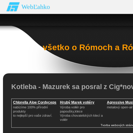
WebĽahko
všetko o Rómoch a Ró
Kotleba - Mazurek sa posral z Cig*no
Chlorella Aloe Cordyceps
Hrubý Marek voliéry
Agressive Musi
nabízíme 100% přírodní
Výroba voliér pro
metalový open-air 
produkty
papoušky,klece
to nejlepší pro vaše zdraví.
Výroba chovatelských klecí a
voliér
Tvorba webových strán