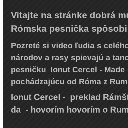
Vitajte na stránke dobrá m
Rómska pesnička spôsobil
Pozreté si video ľudia s celéh
národov a rasy spievajú a tan
pesničku Ionut Cercel - Made
pochádzajúcu od Róma z Rum
Ionut Cercel - preklad Rámš
da - hovorím hovorím o R