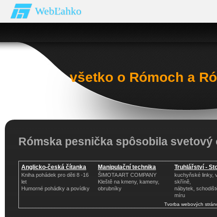
WebĽahko
všetko o Rómoch a Ró
Rómska pesnička spôsobila svetový 
Anglicko-česká čítanka
Manipulační technika
Truhlářství - St
Kniha pohádek pro děti 8 -16
ŠIMOTA ART COMPANY
kuchyňské linky,
let
Kleště na kmeny, kameny,
skříně,
Humorné pohádky a povídky
obrubníky
nábytek, schodišt
míru
Tvorba webových strán