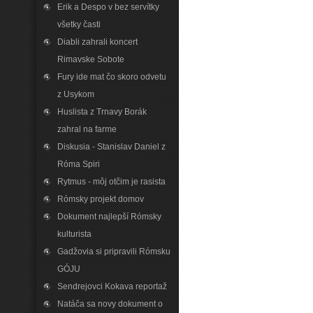
Erik a Despo v bez servítky
všetky časti
Diabli zahrali koncert
Rimavske Sobote
Fury ide mat čo skoro odvetu
z Usykom
Huslista z Trnavy Borák
zahral na farme
Diskusia - Stanislav Daniel z
Róma Spiri
Rytmus - môj otčim je rasista
Rómsky projekt domov
Dokument najlepší Rómsky
kulturista
Gadžovia si pripravili Rómsku
GÓJU
Sendrejovci Kokava reportaž
Natáča sa novy dokument o