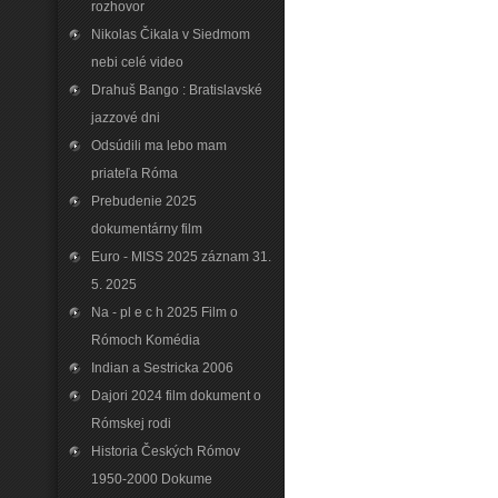
rozhovor
Nikolas Čikala v Siedmom
nebi celé video
Drahuš Bango : Bratislavské
jazzové dni
Odsúdili ma lebo mam
priateľa Róma
Prebudenie 2025
dokumentárny film
Euro - MISS 2025 záznam 31.
5. 2025
Na - pl e c h 2025 Film o
Rómoch Komédia
Indian a Sestricka 2006
Dajori 2024 film dokument o
Rómskej rodi
Historia Českých Rómov
1950-2000 Dokume