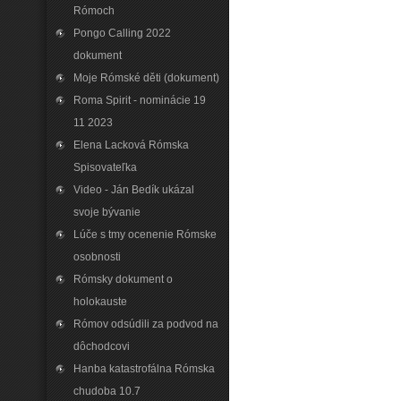
Rómoch
Pongo Calling 2022
dokument
Moje Rómské děti (dokument)
Roma Spirit - nominácie 19
11 2023
Elena Lacková Rómska
Spisovateľka
Video - Ján Bedík ukázal
svoje bývanie
Lúče s tmy ocenenie Rómske
osobnosti
Rómsky dokument o
holokauste
Rómov odsúdili za podvod na
dôchodcovi
Hanba katastrofálna Rómska
chudoba 10.7