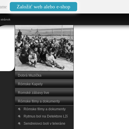
Založiť web alebo e-shop
ame
stránok
Dobrá Muzička
Rómske Kapely
Romské zábavy live
Rómske filmy a dokumenty
Rómske filmy a dokumenty
Rytmus bol na Detektore Lží
Sendreiovci boli v teleráne