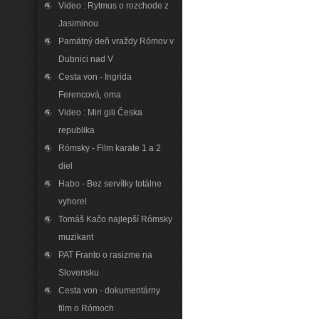
Video : Rytmus o rozchode z
Jasiminou
Pamätný deň vraždy Rómov v
Dubnici nad V
Cesta von - Ingrida
Ferencová‚ oma
Video : Miri gili Česka
republika
Rómsky - Film karate 1 a 2
diel
Habo - Bez servítky totálne
vyhorel
Tomáš Kačo najlepší Rómsky
muzikant
PAT Franto o rasizme na
Slovensku
Cesta von - dokumentárny
film o Rómoch