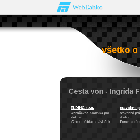
WebĽahko
všetko o
Cesta von - Ingrida
ELDING s.r.o.
stavebne pr
Označovací technika pro
stavebné pr
elektro.
druhu
Výrobce štítků a návlaček
Ponuka prác