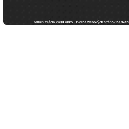
Administrácia WebĽahko
|
Tvorba webových stránok na
Web