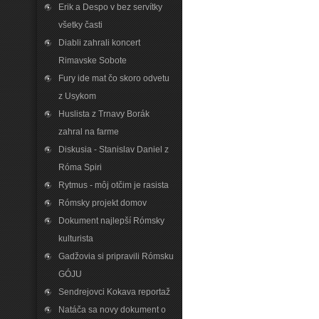
Erik a Despo v bez servítky
všetky časti
Diabli zahrali koncert
Rimavske Sobote
Fury ide mat čo skoro odvetu
z Usykom
Huslista z Trnavy Borák
zahral na farme
Diskusia - Stanislav Daniel z
Róma Spiri
Rytmus - môj otčim je rasista
Rómsky projekt domov
Dokument najlepší Rómsky
kulturista
Gadžovia si pripravili Rómsku
GÓJU
Sendrejovci Kokava reportaž
Natáča sa novy dokument o