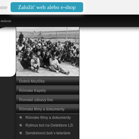
Založiť web alebo e-shop
ame
stránok
Dobrá Muzička
Rómske Kapely
Romské zábavy live
Rómske filmy a dokumenty
Rómske filmy a dokumenty
Rytmus bol na Detektore Lží
Sendreiovci boli v teleráne