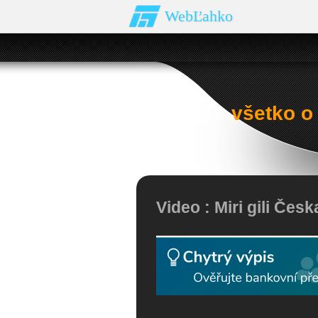
WebĽahko
všetko o
Video : Miri gili Čes