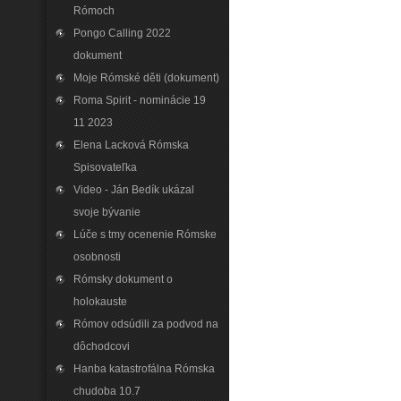
Rómoch
Pongo Calling 2022
dokument
Moje Rómské děti (dokument)
Roma Spirit - nominácie 19
11 2023
Elena Lacková Rómska
Spisovateľka
Video - Ján Bedík ukázal
svoje bývanie
Lúče s tmy ocenenie Rómske
osobnosti
Rómsky dokument o
holokauste
Rómov odsúdili za podvod na
dôchodcovi
Hanba katastrofálna Rómska
chudoba 10.7