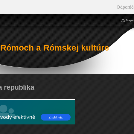
Odporúč
Mapa 
 Rómoch a Rómskej kultúre
ka republika