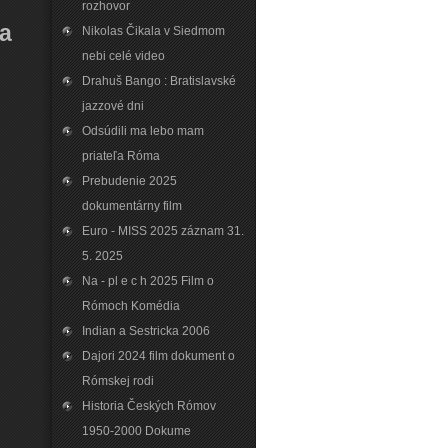
rozhovor
ka
Nikolas Čikala v Siedmom
nebi celé video
Drahuš Bango : Bratislavské
jazzové dni
Odsúdili ma lebo mam
priateľa Róma
Prebudenie 2025
dokumentárny film
Euro - MISS 2025 záznam 31.
5. 2025
Na - pl e c h 2025 Film o
Rómoch Komédia
Indian a Sestricka 2006
Dajori 2024 film dokument o
Rómskej rodi
Historia Českých Rómov
1950-2000 Dokume