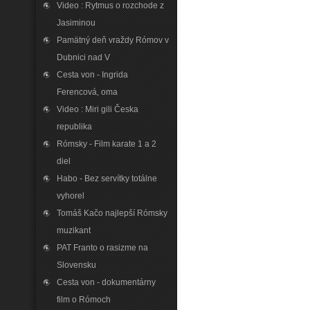
Video : Rytmus o rozchode z
Jasiminou
Pamätný deň vraždy Rómov v
Dubnici nad V
Cesta von - Ingrida
Ferencová‚ oma
Video : Miri gili Česka
republika
Rómsky - Film karate 1 a 2
diel
Habo - Bez servítky totálne
vyhorel
Tomáš Kačo najlepší Rómsky
muzikant
PAT Franto o rasizme na
Slovensku
Cesta von - dokumentárny
film o Rómoch