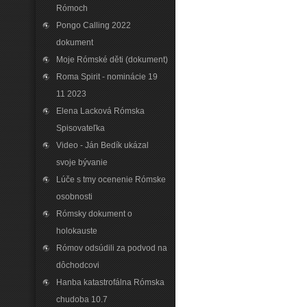
Rómoch
Pongo Calling 2022
dokument
Moje Rómské děti (dokument)
Roma Spirit - nominácie 19
11 2023
Elena Lacková Rómska
Spisovateľka
Video - Ján Bedík ukázal
svoje bývanie
Lúče s tmy ocenenie Rómske
osobnosti
Rómsky dokument o
holokauste
Rómov odsúdili za podvod na
dôchodcovi
Hanba katastrofálna Rómska
chudoba 10.7