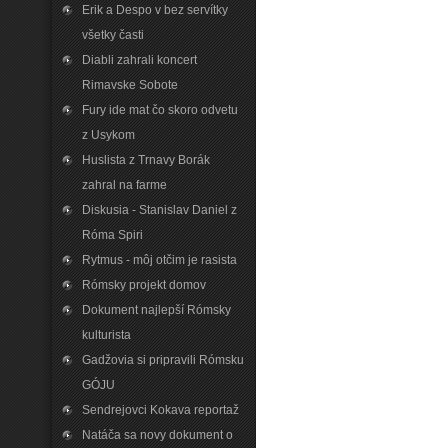
Erik a Despo v bez servítky
všetky časti
Diabli zahrali koncert
Rimavske Sobote
Fury ide mat čo skoro odvetu
z Usykom
Huslista z Trnavy Borák
zahral na farme
Diskusia - Stanislav Daniel z
Róma Spiri
Rytmus - môj otčim je rasista
Rómsky projekt domov
Dokument najlepší Rómsky
kulturista
Gadžovia si pripravili Rómsku
GÓJU
Sendrejovci Kokava reportaž
Natáča sa novy dokument o