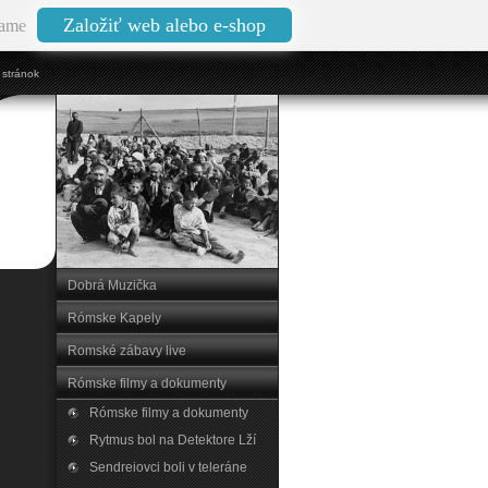
Založiť web alebo e-shop
ame
stránok
Dobrá Muzička
Rómske Kapely
Romské zábavy live
Rómske filmy a dokumenty
Rómske filmy a dokumenty
Rytmus bol na Detektore Lží
Sendreiovci boli v teleráne