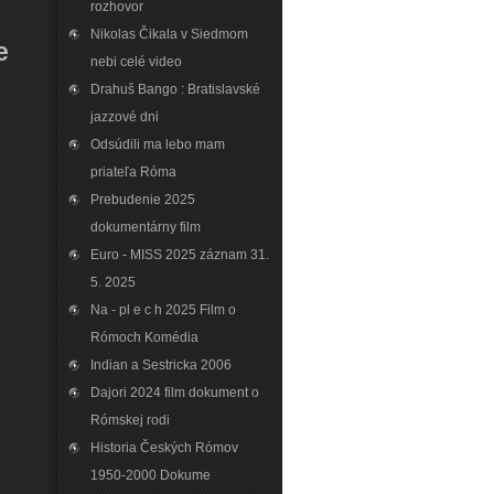
rozhovor
Nikolas Čikala v Siedmom
e
nebi celé video
Drahuš Bango : Bratislavské
jazzové dni
Odsúdili ma lebo mam
priateľa Róma
Prebudenie 2025
dokumentárny film
Euro - MISS 2025 záznam 31.
5. 2025
Na - pl e c h 2025 Film o
Rómoch Komédia
Indian a Sestricka 2006
Dajori 2024 film dokument o
Rómskej rodi
Historia Českých Rómov
1950-2000 Dokume