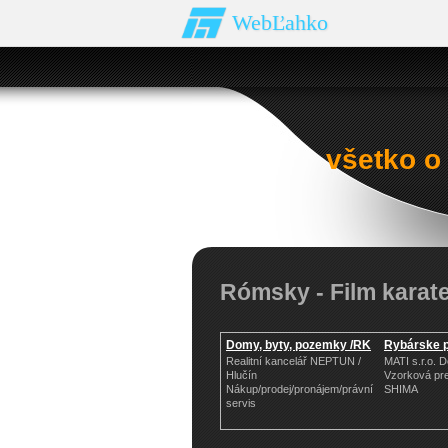
WebĽahko
všetko o
Rómsky - Film karate 
Domy, byty, pozemky /RK
Rybárske 
Realitní kancelář NEPTUN /
MATI s.r.o. 
Hlučín
Vzorková pr
Nákup/prodej/pronájem/právní
SHIMA
servis