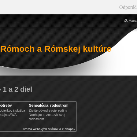
Odporúč
Mapa 
 Rómoch a Rómskej kultúre
1 a 2 diel
potreby
Genealógia, rodostrom
Dobierková služba
Zistite pôvod svojej rodiny
edajna AWA-
Nechajte si zostaviť svoj
rodostrom
Tvorba webových stránok a e-shopov