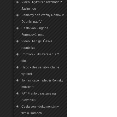
Video : Rytmus o rozchode z
Jasiminou
Pamätný deň vraždy Rómov v
Dubnici nad V
Cesta von - Ingrida
Ferencová‚ oma
Video : Miri gili Česka
republika
Rómsky - Film karate 1 a 2
diel
Habo - Bez servítky totálne
vyhorel
Tomáš Kačo najlepší Rómsky
muzikant
PAT Franto o rasizme na
Slovensku
Cesta von - dokumentárny
film o Rómoch