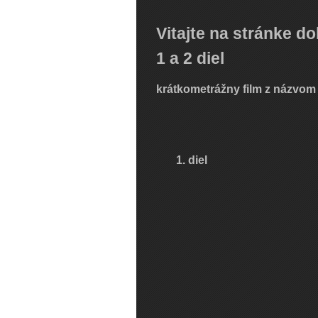
Vitajte na stránke d
1 a 2 diel
krátkometrážny film z názvo
1. diel