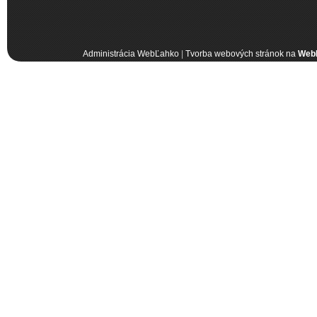
Administrácia WebĽahko
|
Tvorba webových stránok na
Web