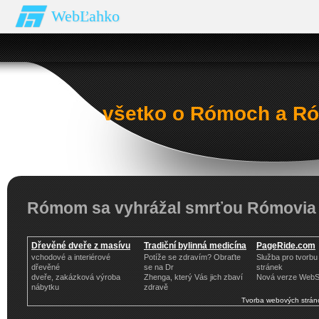
WebĽahko
všetko o Rómoch a Ró
Rómom sa vyhrážal smrťou Rómovia 
Dřevěné dveře z masívu
Tradiční bylinná medicína
PageRide.com
vchodové a interiérové
Potíže se zdravím? Obraťte
Služba pro tvorb
dřevěné
se na Dr
stránek
dveře, zakázková výroba
Zhenga, který Vás jich zbaví
Nová verze WebS
nábytku
zdravě
Tvorba webových strán