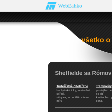
WebĽahko
všetko o
Sheffielde sa Rómov
Truhlářství - Stolařství
Trampolíny,
kuchyňské linky, vestavěné
prodej bezpe
skříně,
se sítí
nábytek, schodiště, vše na
kvalita, bez
míru
cena,