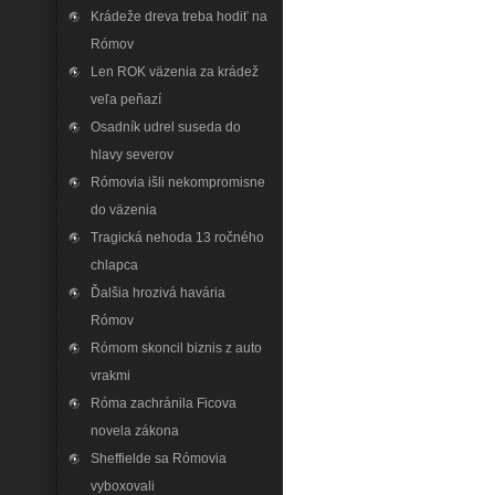
Krádeže dreva treba hodiť na
Rómov
Len ROK väzenia za krádež
veľa peňazí
Osadník udrel suseda do
hlavy severov
Rómovia išli nekompromisne
do väzenia
Tragická nehoda 13 ročného
chlapca
Ďalšia hrozivá havária
Rómov
Rómom skoncil biznis z auto
vrakmi
Róma zachránila Ficova
novela zákona
Sheffielde sa Rómovia
vyboxovali