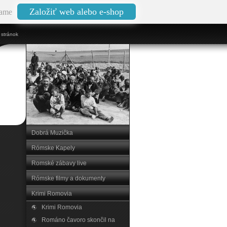
Založiť web alebo e-shop
ame
stránok
Dobrá Muzička
Rómske Kapely
Romské zábavy live
Rómske filmy a dokumenty
Krimi Romovia
Krimi Romovia
Románo čavoro skončil na