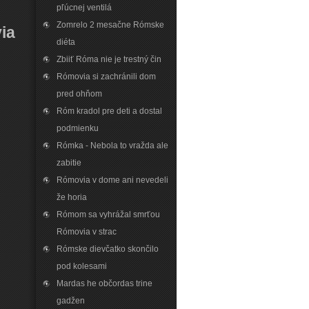
pľúcnej ventilá
Zomrelo 2 mesačne Rómske
ia
diéta
Zbiiť Róma nie je trestný čin
Rómovia si zachránili dom
pred ohňom
Róm kradol pre deti a dostal
podmienku
Rómka - Nebola to vražda ale
zabitie
Rómovia v dome ani nevedeli
že horia
Rómom sa vyhrážal smrťou
Rómovia v strac
Rómske dievčatko skončilo
pod kolesami
Mardas he občordas trine
gadžen