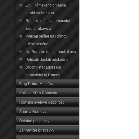
Zbili Rómskeho chlapca
hanbi sa iste von
Rómske diéta v nemocnici
zjedlo rukavicu
Policajt prišiel na Rómov
ručne stručne
Na Rómske deti nahuckal psa
Policajti dostali odškodné
Útočník napadol Fica
nenáviidel aj Rómov
Blog Dobrá Muzička
Politika SR a Rómovia
Rómske svetové osobnosti
Šport a Rómovia
Ostatné príspevky
Zahraničie prispevky