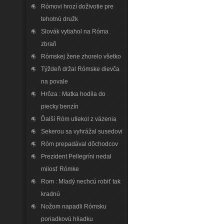
Rómovi hrozí doživotie pre
tehotnú družk
Slovák vytiahol na Róma
zbraň
Rómskej žene zhorelo všetko
Týždeň držal Rómske dievča
na povale
Hrôza : Matka hodila do
piecky benzín
Ďalší Róm utiekol z väzenia
Sekerou sa vyhrážal susedovi
Róm prepadával dôchodcov
Prezident Pellegríni nedal
milosť Rómke
Rom : Mladý nechcú robiť tak
kradnú
Nožom napadli Rómsku
poriadkovú hliadku