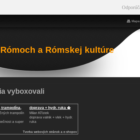
Odporúč
Mapa 
 Rómoch a Rómskej kultúre
ia vyboxovali
 trampolína,
doprava + hydr. ruka �
čných trampolín
Milan Křístek
doprava valnik + vlek + hydr.
ppečnost a super
ruka
Tvorba webových stránok a e-shopov