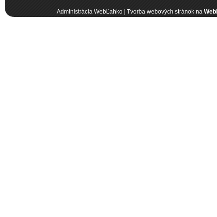
Administrácia WebĽahko
|
Tvorba webových stránok na
Web