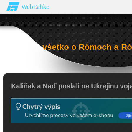
WebĽahko
všetko o Rómoch a Ró
Kaliňak a Naď poslali na Ukrajinu voj