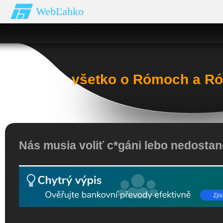
WebĽahko
všetko o Rómoch a Ró
Nás musia voliť c*gáni lebo nedostan