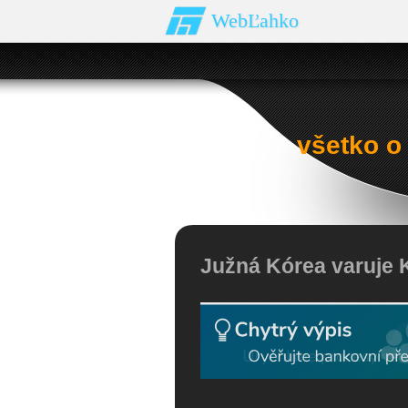
WebĽahko
všetko o
Južná Kórea varuje