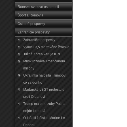
Rómske svetové osobnosti
Šport a Rómovia
Ostatné príspevky
Zahraničie prispevky
Zahraničie prispevky
Vylovili 3‚5 metrového žraloka
Južná Kórea varuje KRDĽ
Musk rozdáva Američanom
milióny
Ukrajinka naložila Trumpovi
čo sa doňho
Maďarské LBGT protestujú
proti Orbanovi
Trump ma plne zuby Putina
nejde to podlá
Odsúdili fašistku Marine Le
Penonu