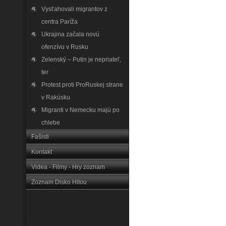
Vysťahovali migrantov z
centra Paríža
Ukrajina začala novú
ofenzívu v Rusku
Zelenský – Putin je nepriateľ‚
ter
Protest proti ProRuskej strane
v Rakúsku
Migranti v Nemecku majú po
chlebe
Fašisti
Kontakt
Videa - Filmy - Hry zoznam
Zoznam Disko Hitou