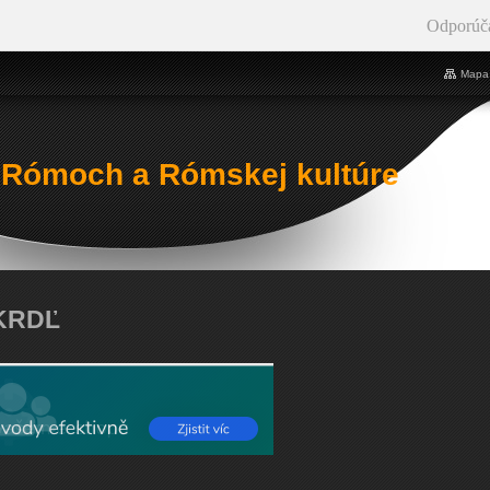
Odporúč
Mapa 
 Rómoch a Rómskej kultúre
 KRDĽ