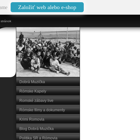
Založiť web alebo e-shop
ame
stránok
Dobrá Muzička
Rómske Kapely
Romské zábavy live
Rómske filmy a dokumenty
Krimi Romovia
Blog Dobrá Muzička
Politika SR a Rómovia