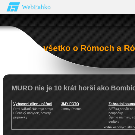
WebĽahko
všetko o Rómoch a Ró
MURO nie je 10 krát horši ako Bombi
Vybavení dílen - nářadí
JMY FOTO
Zahradní houpač
Profi Nářadí Nástroje stroje
Jimmy Photos...
Stříška,sedák na 
Dílenský nábytek, hevery,
houpačky
přípravky
Šijeme na míru, st
sedáky
Tvorba webových strán