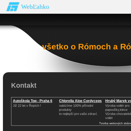
WebĽahko
všetko o Rómoch a Ró
Kontakt
Autoškola Top - Praha 6
Chlorella Aloe Cordyceps
Hrubý Marek vo
Již 22 let v Řepích !
nabízíme 100% přírodní
Výroba voliér pro
produkty
papoušky,klece
to nejlepší pro vaše zdraví.
Výroba chovatelsk
voliér
Tvorba webových strán