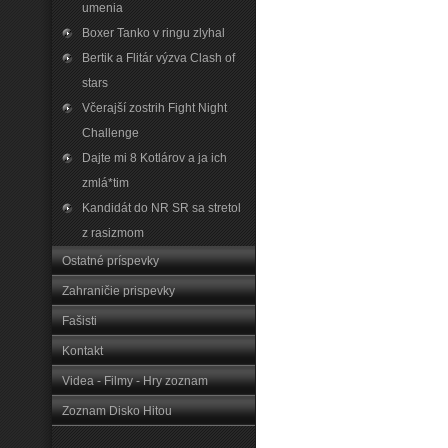
umenia
Boxer Tanko v ringu zlyhal
Bertik a Flitár výzva Clash of
stars
Včerajší zostrih Fight Night
Challenge
Dajte mi 8 Kotlárov a ja ich
zmlá*tim
Kandidát do NR SR sa stretol
z rasizmom
Ostatné príspevky
Zahraničie prispevky
Fašisti
Kontakt
Videa - Filmy - Hry zoznam
Zoznam Disko Hitou