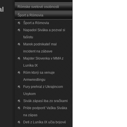
Rómske svetové osobnosti
al
Šport a Rómovia
Šport a Rómovia
Napadol Siváka a pozval si
fašistu
Marek podnikateľ mal
incident na zábave
Majster Slovenka v MMA z
Luníka IX
Róm ktorý sa venuje
Armwrestlingu
Fury prehral z Ukrajincom
Usykom
Sivák zápasí iba zo sračkami
Príde podporiť Vaška Siváka
na zápas
Deti z Luníka IX učia bojové