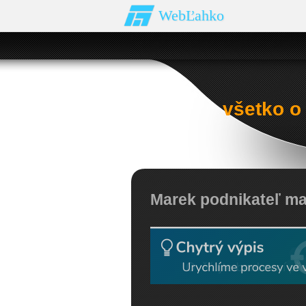
WebĽahko
všetko o
Marek podnikateľ ma