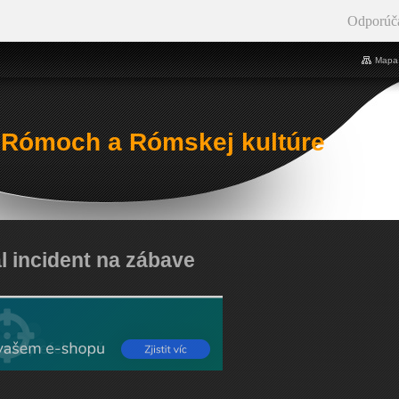
Odporúč
Mapa 
 Rómoch a Rómskej kultúre
l incident na zábave