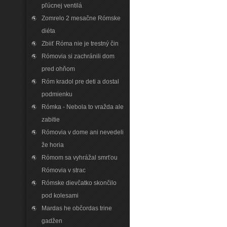
pľúcnej ventilá
Zomrelo 2 mesačne Rómske
diéta
Zbiiť Róma nie je trestný čin
Rómovia si zachránili dom
pred ohňom
Róm kradol pre deti a dostal
podmienku
Rómka - Nebola to vražda ale
zabitie
Rómovia v dome ani nevedeli
že horia
Rómom sa vyhrážal smrťou
Rómovia v strac
Rómske dievčatko skončilo
pod kolesami
Mardas he občordas trine
gadžen