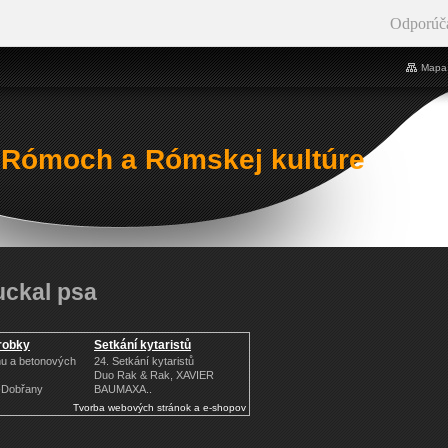
Odporúč
Mapa 
 Rómoch a Rómskej kultúre
uckal psa
robky
Setkání kytaristů
nu a betonových
24. Setkání kytaristů
Duo Rak & Rak, XAVIER
í-Dobřany
BAUMAXA..
Tvorba webových stránok a e-shopov