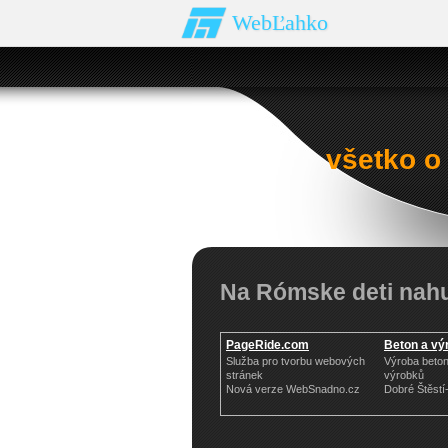
WebĽahko
všetko o
Na Rómske deti nah
PageRide.com
Beton a vý
Služba pro tvorbu webových
Výroba beto
stránek
výrobků
Nová verze WebSnadno.cz
Dobré Štěst