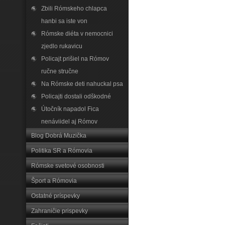
Zbili Rómskeho chlapca
hanbi sa iste von
Rómske diéta v nemocnici
zjedlo rukavicu
Policajt prišiel na Rómov
ručne stručne
Na Rómske deti nahuckal psa
Policajti dostali odškodné
Útočník napadol Fica
nenáviidel aj Rómov
Blog Dobrá Muzička
Politika SR a Rómovia
Rómske svetové osobnosti
Šport a Rómovia
Ostatné príspevky
Zahraničie prispevky