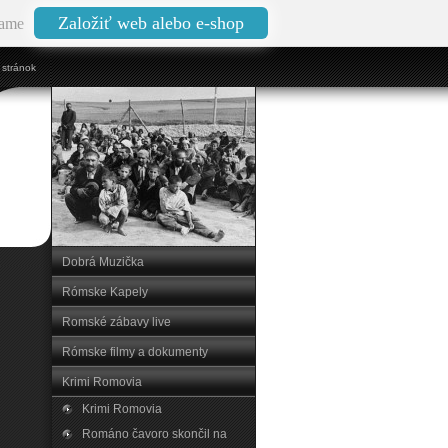
Založiť web alebo e-shop
ame
stránok
Dobrá Muzička
Rómske Kapely
Romské zábavy live
Rómske filmy a dokumenty
Krimi Romovia
Krimi Romovia
Románo čavoro skončil na