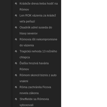
Krádeže dreva treba hodiť na
Rómov
Len ROK väzenia za krádež
veľa peňazí
Osadník udrel suseda do
hlavy severov
Rómovia išli nekompromisne
do väzenia
Tragická nehoda 13 ročného
chlapca
Ďalšia hrozivá havária
Rómov
Rómom skoncil biznis z auto
vrakmi
Róma zachránila Ficova
novela zákona
Sheffielde sa Rómovia
vyboxovali