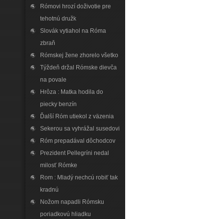
Rómovi hrozí doživotie pre
tehotnú družk
Slovák vytiahol na Róma
zbraň
Rómskej žene zhorelo všetko
Týždeň držal Rómske dievča
na povale
Hrôza : Matka hodila do
piecky benzín
Ďalší Róm utiekol z väzenia
Sekerou sa vyhrážal susedovi
Róm prepadával dôchodcov
Prezident Pellegríni nedal
milosť Rómke
Rom : Mladý nechcú robiť tak
kradnú
Nožom napadli Rómsku
poriadkovú hliadku