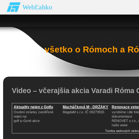
WebĽahko
všetko o Rómoch a Ró
Video – včerajšia akcia Varadi Róma 
Aktuality nejen z Golfu
Macháčková M - DRŽÁKY
Renovace veter
Osobní stránky zaměřené
MagdaM s.r.o. IČ 09279555
vyrobíme i dle fote
nejen na
dokumentace
golf a různé akce.
RENOVET s.r.o., 
naše www
Tvorba webových strán