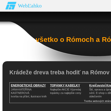
WebĽahko
všetko o Rómoch a Ró
Krádeže dreva treba hodiť na Rómov
ENERGETICKÉ OBRAZY
TOPÁNKY KABELKY
Krejčovství Kno
JANA KATEŘINA
Najlepšie AKCIE Výpredaj
Šití, oprava a úp
KASTNEROVÁ
topánky za najlepšie ceny
sérií. E-shop s d
tvorba na přání, ilustrace knih
oblečením
Tvorba webových strán