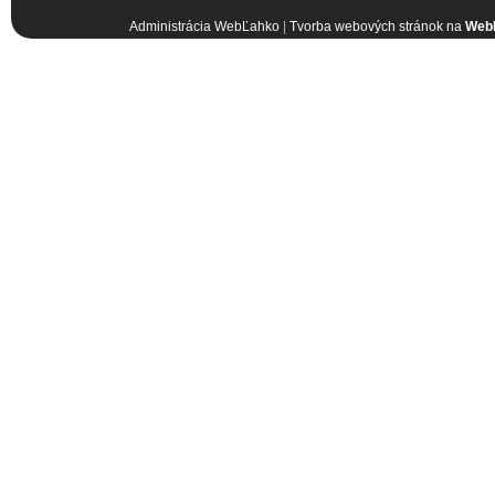
Administrácia WebĽahko
|
Tvorba webových stránok na
Web