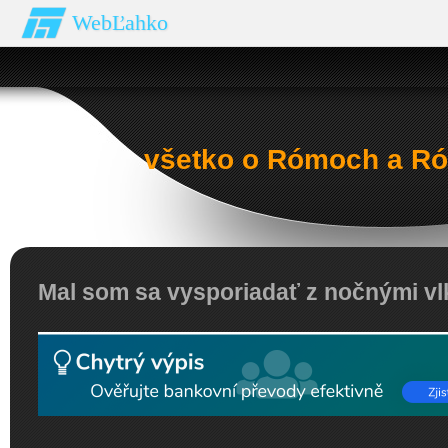
WebĽahko
všetko o Rómoch a Ró
Mal som sa vysporiadať z nočnými vl