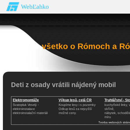
WebĽahko
všetko o Rómoch a Ró
Deti z osady vrátili nájdený mobil
Elektromontáže
Výkup lesů, celá ČR
Truhlářství - St
Svatopluk Veselý -
Koupíme lesy i s pozemky
kuchyňské linky,
elektroinstalace
Odkup lesů za nejvyšší
skříně,
elektroinstalační materiál
možné ceny.
nábytek, schodišt
míru
Tvorba webových strán