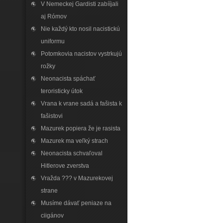
V Nemeckej Gardisti zabííjali
aj Rómov
Nie každý kto nosil nacistickú
uniformu
Potomkovia nacistov vystrkujú
rožky
Neonacista spáchať
teroristicky útok
Vrana k vrane sadá a fašista k
fašistovi
Mazurek popiera že je rasista
Mazurek ma veľký strach
Neonacista schvaľoval
Hitlerove zverstva
Vražda ??? v Mazurekovej
strane
Musíme dávať peniaze na
ciigánov