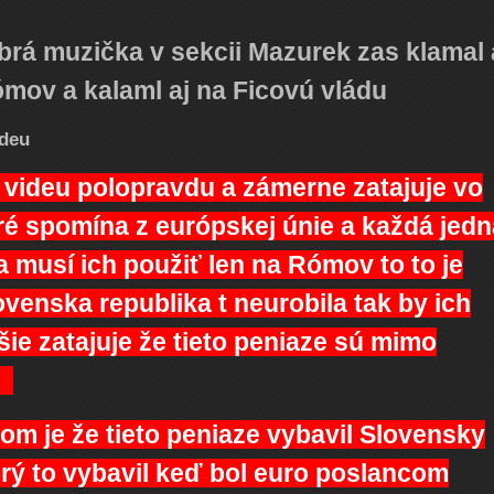
obrá muzička v sekcii Mazurek zas klamal 
Rómov a kalaml aj na Ficovú vládu
ideu
ideu polopravdu a zámerne zatajuje vo
ré spomína z európskej únie a každá jedn
a musí ich použiť len na Rómov to to je
enska republika t neurobila tak by ich
ie zatajuje že tieto peniaze sú mimo
!
 je že tieto peniaze vybavil Slovensky
rý to vybavil keď bol euro poslancom