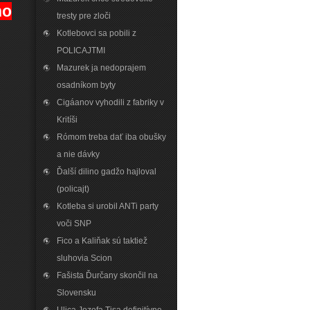
ho
tresty pre zloči
Kotlebovci sa pobili z
POLICAJTMI
Mazurek ja nedoprajem
osadníkom byty
Cigáanov vyhodili z fabriky v
Kritíši
Rómom treba dať iba obušky
a nie dávky
Ďalší dilino gadžo hajloval
(policajt)
Kotleba si urobil ANTi party
voči SNP
Fico a Kaliňak sú taktiež
sluhovia Scion
Fašista Ďurčany skončil na
Slovensku