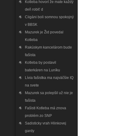
Kotleba hovorí že mate každý
deň robiť d
Ciigáni boli somnou spokojný
v BBSK
Mazurek je Žid povedal
Kotleba
Rakúskym kancelárom bude
fašista
Kotleba by postavil
baterkáren na Luníku
Lívia fašistka ma najväčšie IQ
na svete
Mazurek sa polepšil už nie je
fašista
Fašisti Kotleba má znova
problém zo SNP
Sadisticky vrah Hlinkovej
gardy