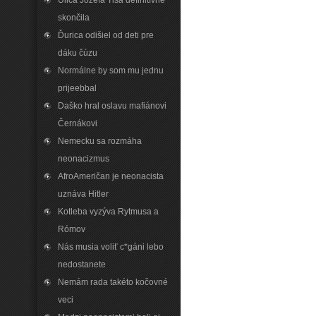
Ulica Jozefa Tisa definitívne
skončila
Ďurica odišiel od deti pre
dáku čúzu
Normálne by som mu jednu
prijeebbal
Daško hral oslavu mafiánovi
Černákovi
Nemecku sa rozmáha
neonacizmus
AfroAmeričan je neonacista
uznáva Hitler
Kotleba vyzýva Rytmusa a
Rómov
Nás musia voliť c*gáni lebo
nedostanete
Nemám rada takéto kočovné
veci