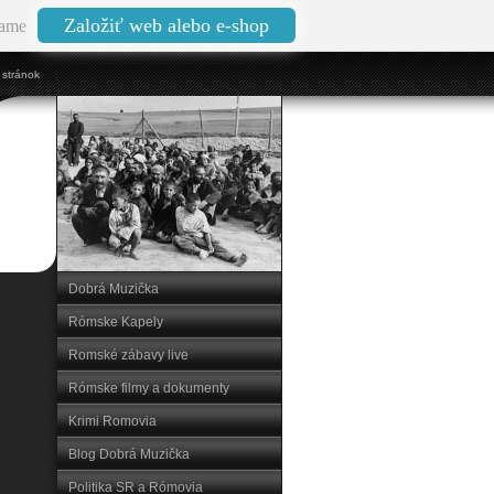
Založiť web alebo e-shop
ame
stránok
Dobrá Muzička
Rómske Kapely
Romské zábavy live
Rómske filmy a dokumenty
Krimi Romovia
Blog Dobrá Muzička
Politika SR a Rómovia