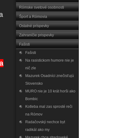
Rómske svetové osobnosti
a
Šport a Rómovia
Ostatné príspevky
Zahraničie prispevky
Fašisti
Fašisti
Na rasistickom humore nie je
a
nič zle
Mazurek Osadníci znečisťujú
Slovensko
MURO nie je 10 krát horši ako
Bombic
Kotleba mal zas sprosté reči
na Rómov
Radačovský nechce byt
radikál ako my
Mazurek chce stredoveké