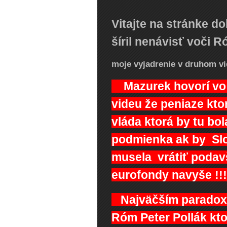
Vitajte na stránke d
šíril nenávisť voči 
moje vyjadrenie v druhom v
Mazurek hovorí vo v
videu že peniaze kto
vláda ktorá by tu bol
podmienka ak by Slov
musela vrátiť podavš
eurofondy navyše !!
Najväčším paradoxom
Róm Peter Pollák kto