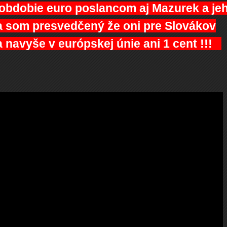
 obdobie euro poslancom aj Mazurek a je
ja som presvedčený že oni pre Slovákov
 navyše v európskej únie ani 1 cent !!!