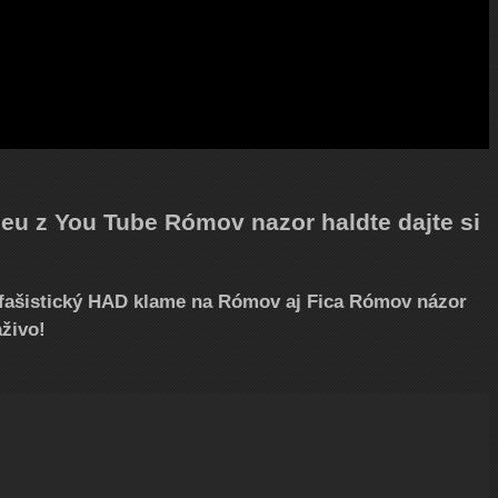
deu z You Tube Rómov nazor haldte dajte si
 fašistický HAD klame na Rómov aj Fica Rómov názor
aživo!