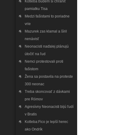
Kotleba budem si chrániť
pamiatku Tisa
Medzi fašistami to poriadne
vrie
Mazurek zas klamal a šíril
nenávisť
Neonacisti naďalej plánujú
útočiť na ľud
Nemci protestovali proti
fašistom
Žena sa postavila na proteste
300 neonac
Treba skoncovať z dávkami
pre Rómov
Agresívny Neonacisti bijú ľudí
v Bratis
Kotleba:Fico je lepší herec
ako Ondrík