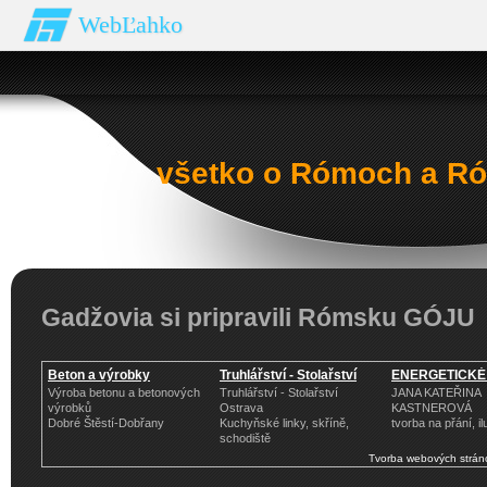
WebĽahko
všetko o Rómoch a Ró
Gadžovia si pripravili Rómsku GÓJU
Beton a výrobky
Truhlářství - Stolařství
ENERGETICKÉ
Výroba betonu a betonových
Truhlářství - Stolařství
JANA KATEŘINA
výrobků
Ostrava
KASTNEROVÁ
Dobré Štěstí-Dobřany
Kuchyňské linky, skříně,
tvorba na přání, i
schodiště
Tvorba webových strán