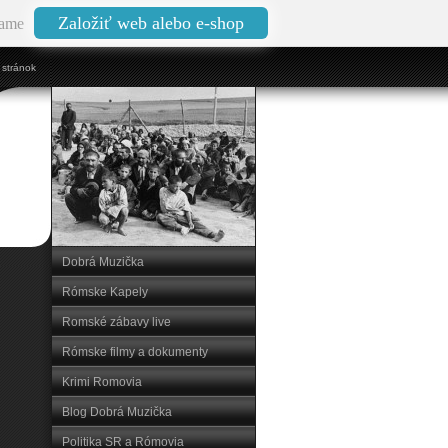
Založiť web alebo e-shop
ame
stránok
Dobrá Muzička
Rómske Kapely
Romské zábavy live
Rómske filmy a dokumenty
Krimi Romovia
Blog Dobrá Muzička
Politika SR a Rómovia