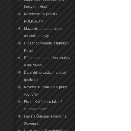
tresty pre zloči
Kotlebovci sa pobili z
POLICAJTMI
Mazurek ja nedoprajem
osadníkom byty
Cigáanov vyhodili z fabriky v
Kritíši
Rómom treba dať iba obušky
a nie dávky
Ďalší dilino gadžo hajloval
(policajt)
Kotleba si urobil ANTi party
voči SNP
Fico a Kaliňak sú taktiež
sluhovia Scion
Fašista Ďurčany skončil na
Slovensku