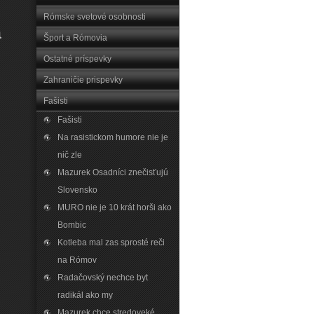
Rómske svetové osobnosti
a
Šport a Rómovia
Ostatné príspevky
Zahraničie prispevky
Fašisti
Fašisti
Na rasistickom humore nie je
nič zle
Mazurek Osadníci znečisťujú
Slovensko
MURO nie je 10 krát horši ako
Bombic
Kotleba mal zas sprosté reči
na Rómov
Radačovský nechce byt
radikál ako my
Mazurek chce stredoveké