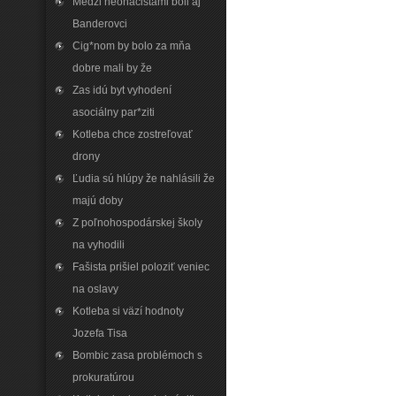
Medzi neonacistami boli aj
Banderovci
Cig*nom by bolo za mňa
dobre mali by že
Zas idú byt vyhodení
asociálny par*ziti
Kotleba chce zostreľovať
drony
Ľudia sú hlúpy že nahlásili že
majú doby
Z poľnohospodárskej školy
na vyhodili
Fašista prišiel poloziť veniec
na oslavy
Kotleba si väzí hodnoty
Jozefa Tisa
Bombic zasa problémoch s
prokuratúrou