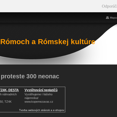
Odporúč
Mapa 
 Rómoch a Rómskej kultúre
 proteste 300 neonac
, TZ4K, DESTA
Vystěhování neplatičů
h náhradních
Vystěhujeme i Vašeho
nájemníka!
 50, TZ4K
www.kopemezavas.cz
Tvorba webových stránok a e-shopov