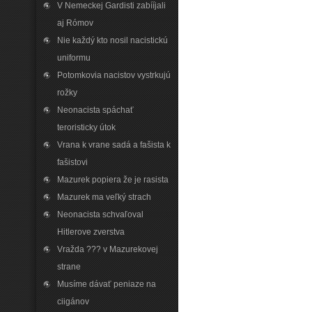
V Nemeckej Gardisti zabííjali
aj Rómov
Nie každý kto nosil nacistickú
uniformu
Potomkovia nacistov vystrkujú
rožky
Neonacista spáchať
teroristicky útok
Vrana k vrane sadá a fašista k
fašistovi
Mazurek popiera že je rasista
Mazurek ma veľký strach
Neonacista schvaľoval
Hitlerove zverstva
Vražda ??? v Mazurekovej
strane
Musíme dávať peniaze na
ciigánov