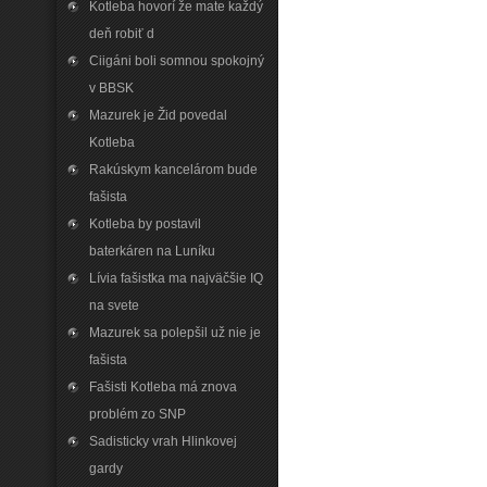
Kotleba hovorí že mate každý
deň robiť d
Ciigáni boli somnou spokojný
v BBSK
Mazurek je Žid povedal
Kotleba
Rakúskym kancelárom bude
fašista
Kotleba by postavil
baterkáren na Luníku
Lívia fašistka ma najväčšie IQ
na svete
Mazurek sa polepšil už nie je
fašista
Fašisti Kotleba má znova
problém zo SNP
Sadisticky vrah Hlinkovej
gardy