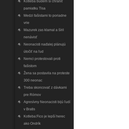
Kotleba budem si chrániť
pamiatku Tisa
Medzi fašistami to poriadne
vrie
Mazurek zas klamal a šíril
nenávisť
Neonacisti naďalej plánujú
útočiť na ľud
Nemci protestovali proti
fašistom
Žena sa postavila na proteste
300 neonac
Treba skoncovať z dávkami
pre Rómov
Agresívny Neonacisti bijú ľudí
v Bratis
Kotleba:Fico je lepší herec
ako Ondrík