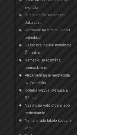
Ulica Jozefa Tisa definitívne
skončila
Ďurica odišiel od deti pre
dáku čúzu
Normálne by som mu jednu
prijeebbal
Daško hral oslavu mafiánovi
Černákovi
Nemecku sa rozmáha
neonacizmus
AfroAmeričan je neonacista
uznáva Hitler
Kotleba vyzýva Rytmusa a
Rómov
Nás musia voliť c*gáni lebo
nedostanete
Nemám rada takéto kočovné
veci