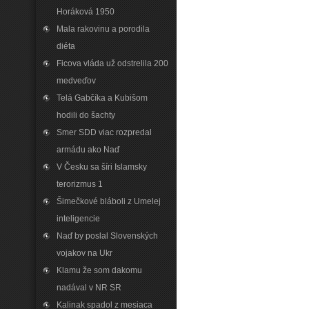
Horáková 1950
Mala rakovinu a porodila
diéta
Ficova vláda už odstrelila 200
medveďov
Telá Gabčíka a Kubišom
hodili do šachty
Smer SDD viac rozpredal
armádu ako Naď
V Česku sa šíri Islamsky
terorizmus 1
Šimečkové bláboli z Umelej
inteligencie
Naď by poslal Slovenských
vojakov na Ukr
Klamu že som dakomu
nadával v NR SR
Kalinak spadol z mesiaca