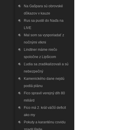
Na Gašpara sú obrovské
dôkazov v kauze
Rus sa pustil do Naďa na
LIVE
Mal som sa vysporiadať z
nočnými vlkmi
Lindtner máme niečo
spoločne z Lipšicom
Ľudia sa zradikalizovali a sú
nebezpečný
Kamenického dane nejdú
podlá plánu
Fico spravil verejný dlh 80
miliárd
Fico má 2. krát väčší deficit
ako my
Pokuty a karanténu covidu
zriadil Pelle