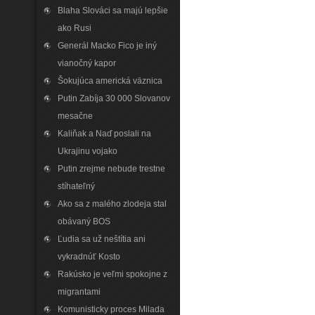
Blaha Slováci sa majú lepšie
ako Rusi
Generál Macko Fico je iný
vianočný kapor
Šokujúca americká väznica
Putin Zabíja 30 000 Slovanov
mesačne
Kaliňak a Naď poslali na
Ukrajinu vojako
Putin zrejme nebude trestne
stíhateľný
Ako sa z malého zlodeja stal
obávaný BOS
Ľudia sa už neštítia ani
vykradnúť Kosto
Rakúsko je veľmi spokojne z
migrantami
Komunisticky proces Milada