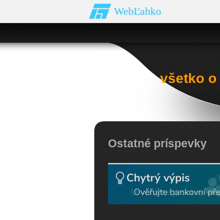
WebĽahko
všetko o
Ostatné príspevky