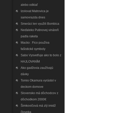
alebo odkiaľ
Izolovat Matrovica je
samovrazda dnes
Smeráci len využili Bombica
Neďaleko Putinovej vináreň
padla raketa
Macko : Fico používa
fašistické symboly
Sabo Vysvetľuje ako to bolo z
HAJLOVANÍM
Ako gadžovia zaužívajú
dávky
Tomio Okamura vyrástol v
deckom domove
Slovensko má dôchodcov z
dôchodkom 2000€
Šimkovičová má zlý imidž
človeka