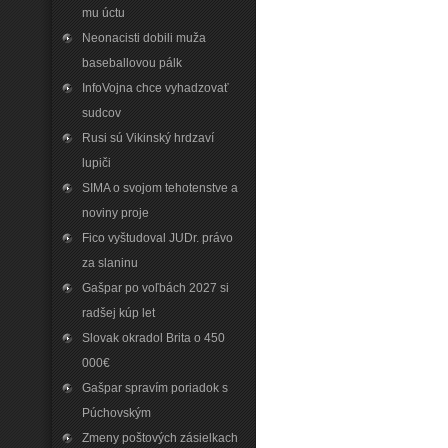
mu úctu
Neonacisti dobili muža
baseballovou pálk
InfoVojna chce vyhadzovať
sudcov
Rusi sú Vikinský hrdzaví
lupiči
SIMA o svojom tehotenstve a
noviny proje
Fico vyštudoval JUDr. právo
za slaninu
Gašpar po voľbách 2027 si
radšej kúp let
Slovak okradol Brita o 450
000€
Gašpar spravím poriadok s
Púchovským
Zmeny poštových zásielkach