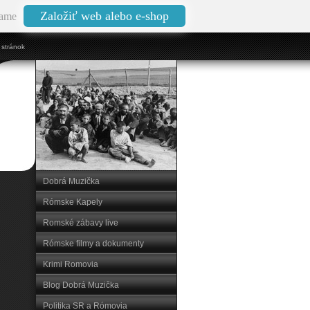
Založiť web alebo e-shop
ame
stránok
Dobrá Muzička
Rómske Kapely
Romské zábavy live
Rómske filmy a dokumenty
Krimi Romovia
Blog Dobrá Muzička
Politika SR a Rómovia