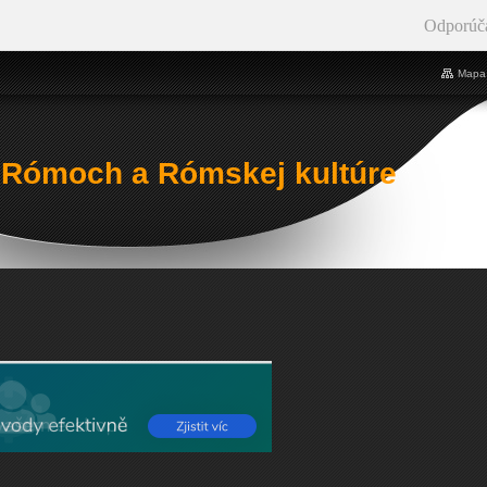
Odporúč
Mapa 
 Rómoch a Rómskej kultúre