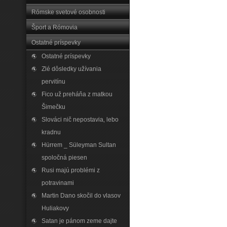
Rómske svetové osobnosti
Šport a Rómovia
Ostatné príspevky
Ostatné príspevky
Zlé dôsledky užívania
pervitínu
Fico už preháňa z matkou
Šimečku
Slováci nič nepostavia‚ lebo
kradnu
Hürrem _ Süleyman Sultan
spoločná piesen
Rusi majú problémi z
potravinami
Martin Dano skočil do vlasov
Huliakovy
Satan je pánom zeme dajte