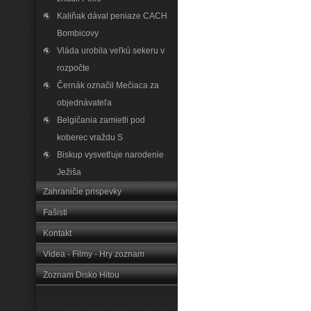
Kaliňak dával peniaze CACH
Bombicovy
Vláda urobila veľkú sekeru v
rozpočte
Černák označil Mečiaca za
objednávateľa
Belgičania zamietli pod
koberec vraždu S
Biskup vysvetľuje narodenie
Ježiša
Zahraničie prispevky
Fašisti
Kontakt
Videa - Filmy - Hry zoznam
Zoznam Disko Hitou