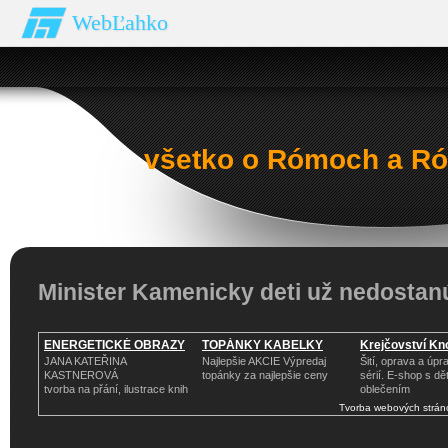
WebĽahko
všetko o Rómoch a Ró
Minister Kamenicky deti už nedostan
ENERGETICKÉ OBRAZY
TOPÁNKY KABELKY
Krejčovství Kno
JANA KATEŘINA
Najlepšie AKCIE Výpredaj
Šití, oprava a úp
KASTNEROVÁ
topánky za najlepšie ceny
sérií. E-shop s d
tvorba na přání, ilustrace knih
oblečením
Tvorba webových strán