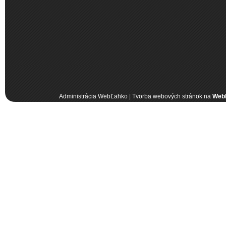
Administrácia WebĽahko
|
Tvorba webových stránok na
Web