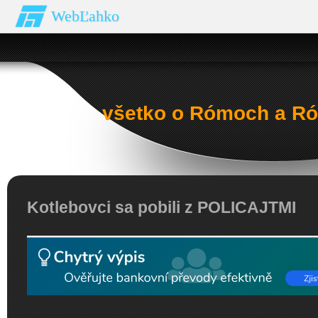
WebĽahko
všetko o Rómoch a Ró
Kotlebovci sa pobili z POLICAJTMI