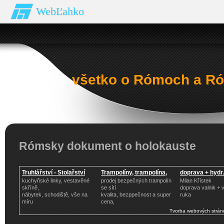
WebĽahko
všetko o Rómoch a Ró
Rómsky dokument o holokauste
Truhlářství - Stolařství
Trampolíny, trampolína,
doprava + hydr
kuchyňské linky, vestavěné
prodej bezpečných trampolín
Milan Křístek
skříně,
se sítí
doprava valnik + v
nábytek, schodiště, vše na
kvalita, bezppečnost a super
ruka
míru
cena,
Tvorba webových strán