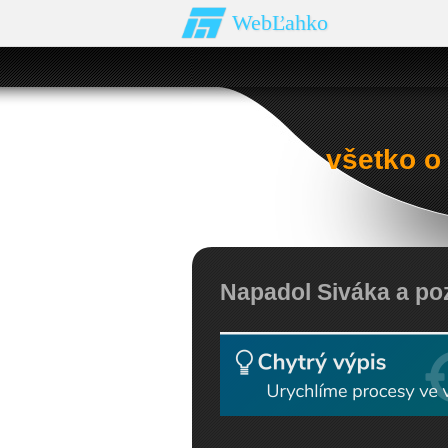
WebĽahko
všetko o
Napadol Siváka a poz