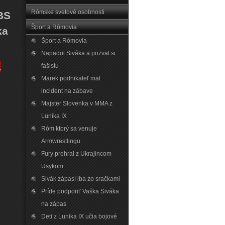
Rómske svetové osobnosti
SBS
Šport a Rómovia
eka
Šport a Rómovia
Napadol Siváka a pozval si
a
fašistu
Marek podnikateľ mal
incident na zábave
Majster Slovenka v MMA z
Luníka IX
Róm ktorý sa venuje
Armwrestlingu
Fury prehral z Ukrajincom
Usykom
Sivák zápasí iba zo sračkami
Príde podporiť Vaška Siváka
na zápas
Deti z Luníka IX učia bojové