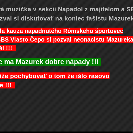
brá muzička v sekcii Napadol z majitelom a 
zval si diskutovať na koniec fašistu Mazur
dla kauza napadnutého Rómskeho športovec
SBS Vlasto Čepo si pozval neonacistu Mazurek
ál !!!
e ma Mazurek dobre nápady !!!
e pochybovať o tom že išlo rasovo
e !!!