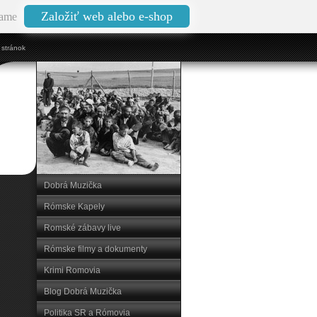
Založiť web alebo e-shop
ame
stránok
Dobrá Muzička
Rómske Kapely
Romské zábavy live
Rómske filmy a dokumenty
Krimi Romovia
Blog Dobrá Muzička
Politika SR a Rómovia