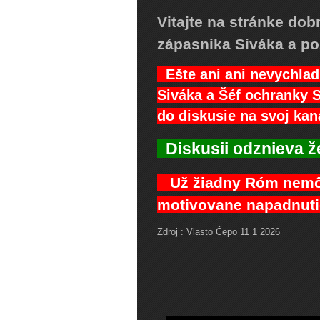
Vitajte na stránke do
zápasnika Siváka a po
Ešte ani ani nevychla
Siváka a Šéf ochranky 
do diskusie na svoj kan
Diskusii odznieva ž
Už žiadny Róm nemôž
motivovane napadnuti
Zdroj : Vlasto Čepo 11 1 2026