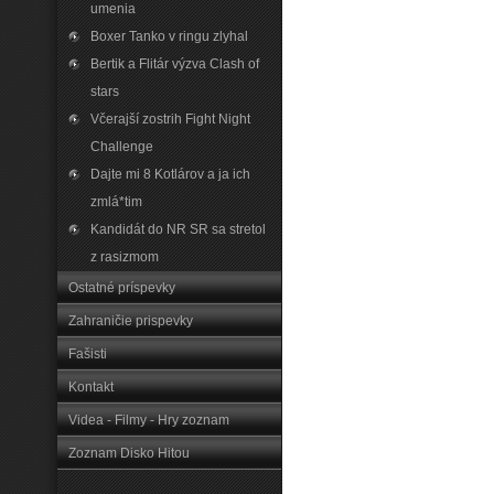
umenia
Boxer Tanko v ringu zlyhal
Bertik a Flitár výzva Clash of
stars
Včerajší zostrih Fight Night
Challenge
Dajte mi 8 Kotlárov a ja ich
zmlá*tim
Kandidát do NR SR sa stretol
z rasizmom
Ostatné príspevky
Zahraničie prispevky
Fašisti
Kontakt
Videa - Filmy - Hry zoznam
Zoznam Disko Hitou