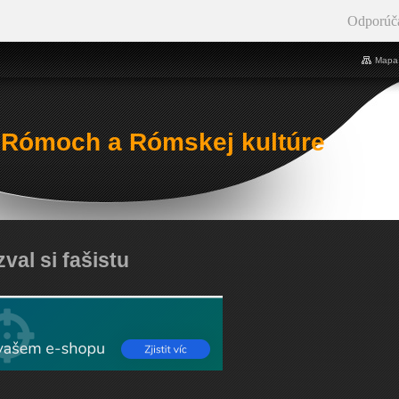
Odporúč
Mapa 
 Rómoch a Rómskej kultúre
val si fašistu