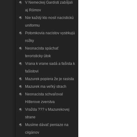
V Nemeckej Gardisti zabííjali
aj Rómov
Nie každý kto nosil nacistickú
uniformu
Potomkovia nacistov vystrkujú
rožky
Neonacista spáchať
teroristicky útok
Vrana k vrane sadá a fašista k
fašistovi
Mazurek popiera že je rasista
Mazurek ma veľký strach
Neonacista schvaľoval
Hitlerove zverstva
Vražda ??? v Mazurekovej
strane
Musíme dávať peniaze na
ciigánov