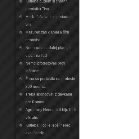
Kotleba budem si chrániť
pamiatku Tisa
Medzi fašistami to poriadne
vrie
Mazurek zas klamal a šíril
nenávisť
Neonacisti naďalej plánujú
útočiť na ľud
Nemci protestovali proti
fašistom
Žena sa postavila na proteste
300 neonac
Treba skoncovať z dávkami
pre Rómov
Agresívny Neonacisti bijú ľudí
v Bratis
Kotleba:Fico je lepší herec
ako Ondrík