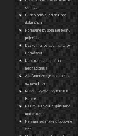
Ulica Jozefa Tisa definitívne
skončila
Ďurica odišiel od deti pre
dáku čúzu
Normálne by som mu jednu
prijeebbal
Daško hral oslavu mafiánovi
Černákovi
Nemecku sa rozmáha
neonacizmus
AfroAmeričan je neonacista
uznáva Hitler
Kotleba vyzýva Rytmusa a
Rómov
Nás musia voliť c*gáni lebo
nedostanete
Nemám rada takéto kočovné
veci