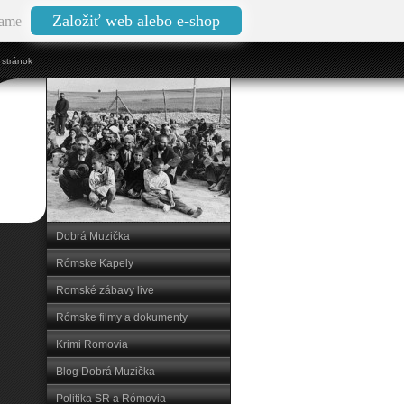
Založiť web alebo e-shop
ame
stránok
Dobrá Muzička
Rómske Kapely
Romské zábavy live
Rómske filmy a dokumenty
Krimi Romovia
Blog Dobrá Muzička
Politika SR a Rómovia