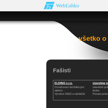
WebĽahko
všetko o
Fašisti
ELDING s.r.o.
stavebne pr
Označovací technika pro
stavebné pr
elektro.
druhu
Výrobce štítků a návlaček
Ponuka prác