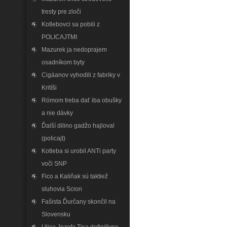
tresty pre zloči
Kotlebovci sa pobili z
POLICAJTMI
Mazurek ja nedoprajem
osadníkom byty
Cigáanov vyhodili z fabriky v
Kritíši
Rómom treba dať iba obušky
a nie dávky
Ďalší dilino gadžo hajloval
(policajt)
Kotleba si urobil ANTi party
voči SNP
Fico a Kaliňak sú taktiež
sluhovia Scion
Fašista Ďurčany skončil na
Slovensku