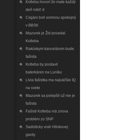
Kotleba hovorí že mate každý
deň robiť d
Ciigáni boli somnou spokojný
v BBSK
Mazurek je Žid povedal
Kotleba
Rakúskym kancelárom bude
fašista
Kotleba by postavil
baterkáren na Luníku
Lívia fašistka ma najväčšie IQ
na svete
Mazurek sa polepšil už nie je
fašista
Fašisti Kotleba má znova
problém zo SNP
Sadisticky vrah Hlinkovej
gardy