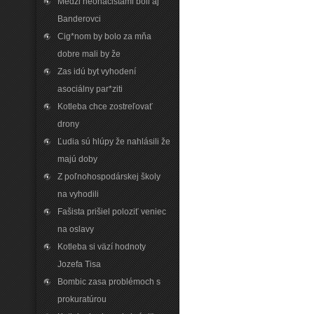
Medzi neonacistami boli aj
Banderovci
Cig*nom by bolo za mňa
dobre mali by že
Zas idú byt vyhodení
asociálny par*ziti
Kotleba chce zostreľovať
drony
Ľudia sú hlúpy že nahlásili že
majú doby
Z poľnohospodárskej školy
na vyhodili
Fašista prišiel poloziť veniec
na oslavy
Kotleba si väzí hodnoty
Jozefa Tisa
Bombic zasa problémoch s
prokuratúrou