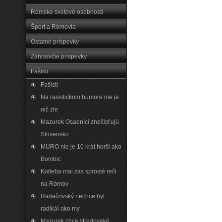
Rómske svetové osobnosti
Šport a Rómovia
Ostatné príspevky
Zahraničie prispevky
Fašisti
Fašisti
Na rasistickom humore nie je
nič zle
Mazurek Osadníci znečisťujú
Slovensko
MURO nie je 10 krát horši ako
Bombic
Kotleba mal zas sprosté reči
na Rómov
Radačovský nechce byt
radikál ako my
Mazurek chce stredoveké