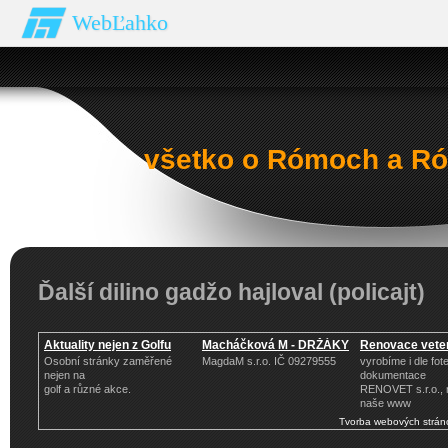
WebĽahko
všetko o Rómoch a Ró
Ďalší dilino gadžo hajloval (policajt)
Aktuality nejen z Golfu
Macháčková M - DRŽÁKY
Renovace veter
Osobní stránky zaměřené
MagdaM s.r.o. IČ 09279555
vyrobíme i dle fote
nejen na
dokumentace
golf a různé akce.
RENOVET s.r.o., 
naše www
Tvorba webových strán