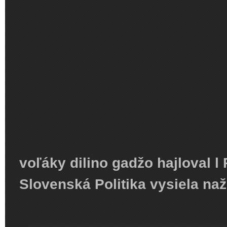
voľáky dilino gadžo hajloval 
Slovenská Politika vysiela naž