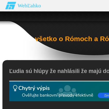
WebĽahko
všetko o Rómoch a Ró
Ľudia sú hlúpy že nahlásili že majú d