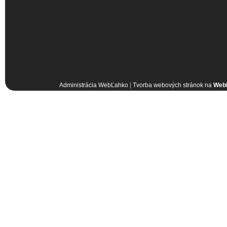
Administrácia WebĽahko
|
Tvorba webových stránok na
Web