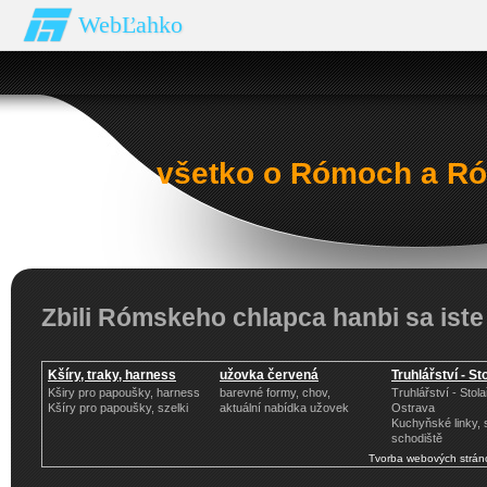
WebĽahko
všetko o Rómoch a Ró
Zbili Rómskeho chlapca hanbi sa iste
Kšíry, traky, harness
užovka červená
Truhlářství - St
Kširy pro papoušky, harness
barevné formy, chov,
Truhlářství - Stola
Kšíry pro papoušky, szelki
aktuální nabídka užovek
Ostrava
Kuchyňské linky, 
schodiště
Tvorba webových strán