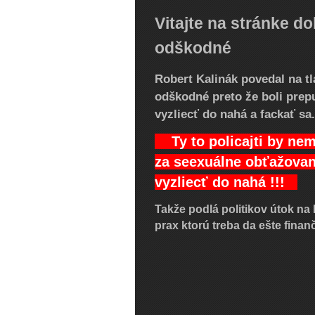
Vitajte na stránke do
odškodné
Robert Kalinák povedal na tla
odškodné preto že boli prep
vyzliecť do nahá a fackať sa.
Ty to policajti by nema
za seexuálne obťažovani
vyzliecť do nahá !!!
Takže podlá politikov útok na
prax ktorú treba da ešte fina