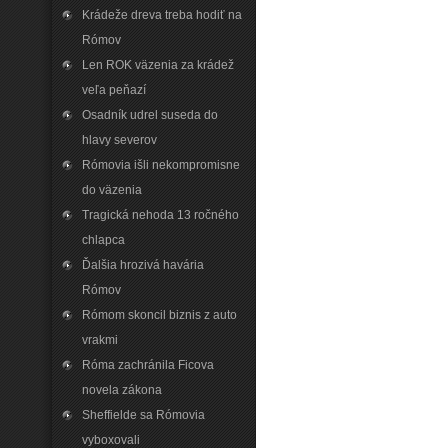
Krádeže dreva treba hodiť na
Rómov
Len ROK väzenia za krádež
veľa peňazí
Osadník udrel suseda do
hlavy severov
Rómovia išli nekompromisne
do väzenia
Tragická nehoda 13 ročného
chlapca
Ďalšia hrozivá havária
Rómov
Rómom skoncil biznis z auto
vrakmi
Róma zachránila Ficova
novela zákona
Sheffielde sa Rómovia
vyboxovali