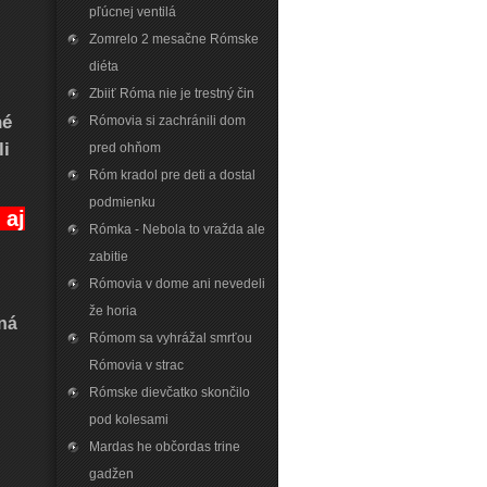
pľúcnej ventilá
Zomrelo 2 mesačne Rómske
diéta
Zbiiť Róma nie je trestný čin
né
Rómovia si zachránili dom
li
pred ohňom
Róm kradol pre deti a dostal
podmienku
 aj
Rómka - Nebola to vražda ale
zabitie
Rómovia v dome ani nevedeli
že horia
žná
Rómom sa vyhrážal smrťou
Rómovia v strac
Rómske dievčatko skončilo
pod kolesami
Mardas he občordas trine
gadžen