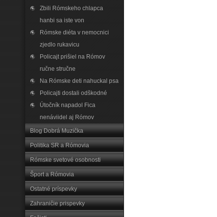
Zbili Rómskeho chlapca
hanbi sa iste von
Rómske diéta v nemocnici
zjedlo rukavicu
Policajt prišiel na Rómov
ručne stručne
Na Rómske deti nahuckal psa
Policajti dostali odškodné
Útočník napadol Fica
nenáviidel aj Rómov
Blog Dobrá Muzička
Politika SR a Rómovia
Rómske svetové osobnosti
Šport a Rómovia
Ostatné príspevky
Zahraničie prispevky