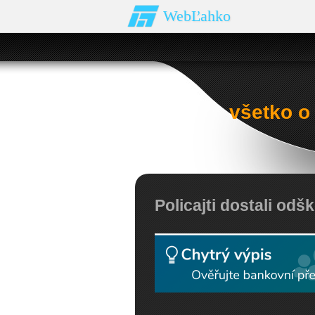
WebĽahko
všetko o
Policajti dostali odš