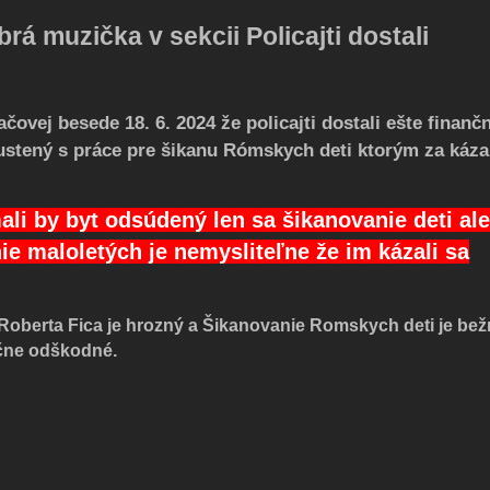
brá muzička v sekcii Policajti dostali
čovej besede 18. 6. 2024 že policajti dostali ešte finanč
ustený s práce pre šikanu Rómskych deti ktorým za káza
li by byt odsúdený len sa šikanovanie deti ale
e maloletých je nemysliteľne že im kázali sa
 Roberta Fica je hrozný a Šikanovanie Romskych deti je be
nčne odškodné.