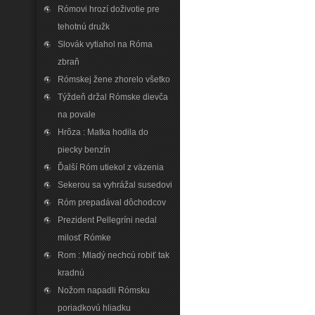
Rómovi hrozí doživotie pre
tehotnú družk
Slovák vytiahol na Róma
zbraň
Rómskej žene zhorelo všetko
Týždeň držal Rómske dievča
na povale
Hrôza : Matka hodila do
piecky benzín
Ďalší Róm utiekol z väzenia
Sekerou sa vyhrážal susedovi
Róm prepadával dôchodcov
Prezident Pellegríni nedal
milosť Rómke
Rom : Mladý nechcú robiť tak
kradnú
Nožom napadli Rómsku
poriadkovú hliadku