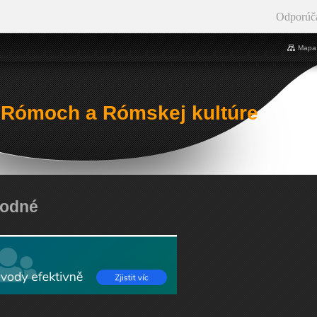
Odporúč
Mapa 
 Rómoch a Rómskej kultúre
kodné