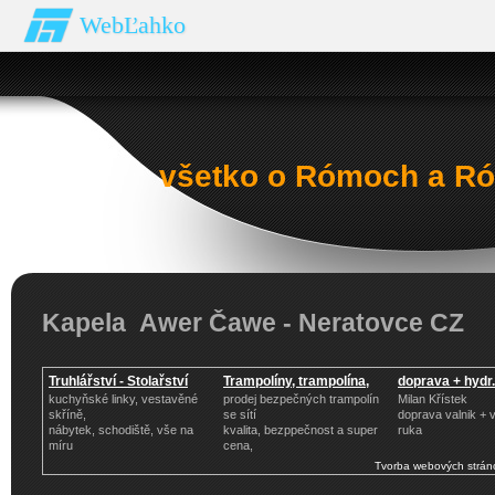
WebĽahko
všetko o Rómoch a Ró
Kapela Awer Čawe - Neratovce CZ
Truhlářství - Stolařství
Trampolíny, trampolína,
doprava + hydr
kuchyňské linky, vestavěné
prodej bezpečných trampolín
Milan Křístek
skříně,
se sítí
doprava valnik + v
nábytek, schodiště, vše na
kvalita, bezppečnost a super
ruka
míru
cena,
Tvorba webových strán