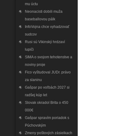
mu úctu
Neonacisti dobili muža
baseballovou pálk
InfoVojna chce vyhadzovať
sudcov
Rusi sú Vikinský hrdzaví
lupiči
SIMA o svojom tehotenstve a
noviny proje
Fico vyštudoval JUDr. právo
za slaninu
Gašpar po voľbách 2027 si
radšej kúp let
Slovak okradol Brita o 450
000€
Gašpar spravím poriadok s
Púchovským
Zmeny poštových zásielkach