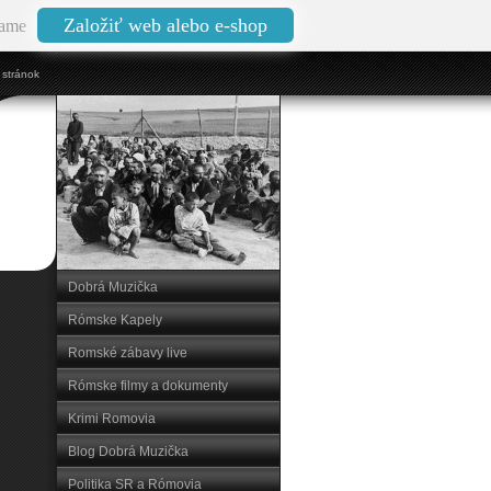
Založiť web alebo e-shop
ame
stránok
Dobrá Muzička
Rómske Kapely
Romské zábavy live
Rómske filmy a dokumenty
Krimi Romovia
Blog Dobrá Muzička
Politika SR a Rómovia