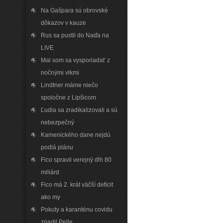
Na Gašpara sú obrovské
dôkazov v kauze
Rus sa pustil do Naďa na
LIVE
Mal som sa vysporiadať z
nočnými vlkmi
Lindtner máme niečo
spoločne z Lipšicom
Ľudia sa zradikalizovali a sú
nebezpečný
Kamenického dane nejdú
podlá plánu
Fico spravil verejný dlh 80
miliárd
Fico má 2. krát väčší deficit
ako my
Pokuty a karanténu covidu
zriadil Pelle