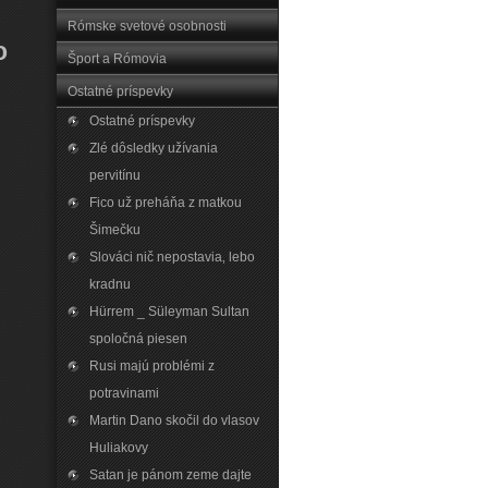
Rómske svetové osobnosti
o
Šport a Rómovia
Ostatné príspevky
Ostatné príspevky
Zlé dôsledky užívania
pervitínu
Fico už preháňa z matkou
Šimečku
Slováci nič nepostavia‚ lebo
kradnu
Hürrem _ Süleyman Sultan
spoločná piesen
Rusi majú problémi z
potravinami
Martin Dano skočil do vlasov
Huliakovy
Satan je pánom zeme dajte