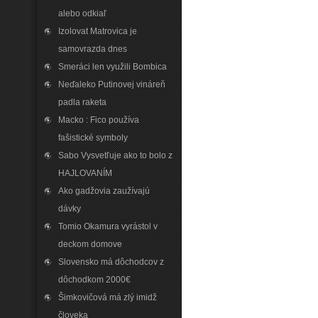
alebo odkiaľ
Izolovat Matrovica je
samovrazda dnes
Smeráci len využili Bombica
Neďaleko Putinovej vináreň
padla raketa
Macko : Fico používa
fašistické symboly
Sabo Vysvetľuje ako to bolo z
HAJLOVANÍM
Ako gadžovia zaužívajú
dávky
Tomio Okamura vyrástol v
deckom domove
Slovensko má dôchodcov z
dôchodkom 2000€
Šimkovičová má zlý imidž
človeka