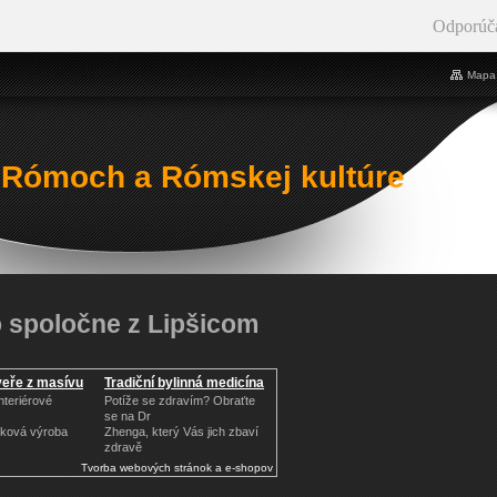
Odporúč
Mapa 
 Rómoch a Rómskej kultúre
 spoločne z Lipšicom
eře z masívu
Tradiční bylinná medicína
nteriérové
Potíže se zdravím? Obraťte
se na Dr
zková výroba
Zhenga, který Vás jich zbaví
zdravě
Tvorba webových stránok a e-shopov