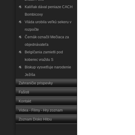
Kaliňak dával peniaze CACH
Bombicovy
Vláda urobila veľkú sekeru v
rozpočte
Černák označil Mečiaca za
objednávateľa
Belgičania zamietli pod
koberec vraždu S
Biskup vysvetľuje narodenie
Ježiša
Zahraničie prispevky
Fašisti
Kontakt
Videa - Filmy - Hry zoznam
Zoznam Disko Hitou