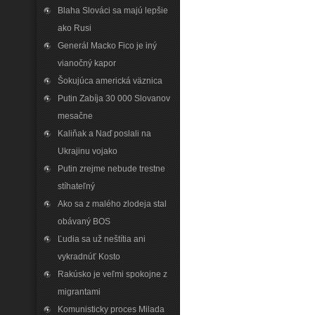
Blaha Slováci sa majú lepšie
ako Rusi
Generál Macko Fico je iný
vianočný kapor
Šokujúca americká väznica
Putin Zabíja 30 000 Slovanov
mesačne
Kaliňak a Naď poslali na
Ukrajinu vojako
Putin zrejme nebude trestne
stíhateľný
Ako sa z malého zlodeja stal
obávaný BOS
Ľudia sa už neštítia ani
vykradnúť Kosto
Rakúsko je veľmi spokojne z
migrantami
Komunisticky proces Milada