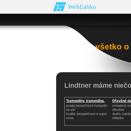
WebĽahko
všetko o
Lindtner máme niečo
Trampolíny, trampolína,
Dřevěné dv
prodej bezpečných trampolín
vchodové a i
se sítí
dřevěné
kvalita, bezppečnost a super
dveře, zaká
cena,
nábytku