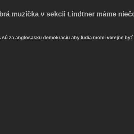
obrá muzička v sekcii Lindtner máme nieč
ic sú za anglosasku demokraciu aby ludia mohli verejne byť