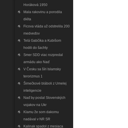
Horáková 1950
Mala rakovinu a porodila
diéta
Ficova vláda už odstrelila 200
medveďov
Telá Gabčíka a Kubišom
hodili do šachty
Smer SDD viac rozpredal
armádu ako Naď
V Česku sa šíri Islamsky
terorizmus 1
Šimečkové bláboli z Umelej
inteligencie
Naď by poslal Slovenských
vojakov na Ukr
Klamu že som dakomu
nadával v NR SR
Kalinak spadol z mesiaca