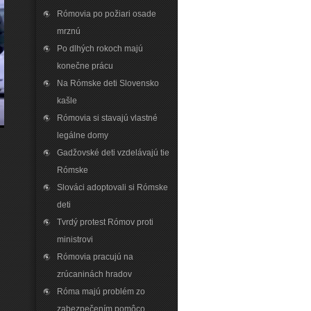
Rómovia po požiari osade
mrznú
Po dlhých rokoch majú
konečne prácu
Na Rómske deti Slovensko
kašle
Rómovia si stavajú vlastné
legálne domy
Gadžovské deti vzdelávajú tie
Rómske
Slováci adoptovali si Rómske
deti
Tvrdý protest Rómov proti
ministrovi
Rómovia pracujú na
zrúcaninách hradov
Róma majú problém zo
zabezpečením pomôco