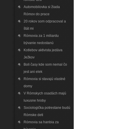
Automobilovka si žiada
Rómov do prace
20 rokov som odpracoval a
štát mi
Rómovia za 1 miliardu
bývanie nedostanú
Kotlebov aktivista jedáva
Ježkov
Boli časy kde som nemal čo
jest ani elek
Rómovia si stavajú vlastné
domy
V Rómskych osadách majú
luxusne hroby
Sociologička potrestane budú
Rómske deti
Rómovia sa hanbia za