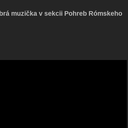
dobrá muzička v sekcii Pohreb Rómskeho