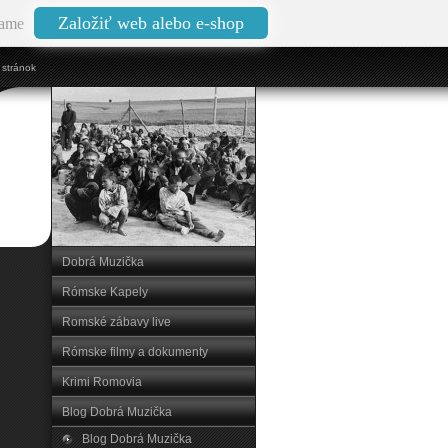
Založiť web alebo e-shop
ame
stránok
Dobrá Muzička
Rómske Kapely
Romské zábavy live
Rómske filmy a dokumenty
Krimi Romovia
Blog Dobrá Muzička
Blog Dobrá Muzička