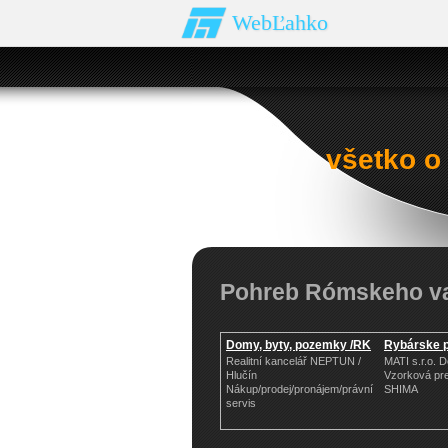
WebĽahko
všetko o
Pohreb Rómskeho va
Domy, byty, pozemky /RK
Rybárske 
Realitní kancelář NEPTUN /
MATI s.r.o. 
Hlučín
Vzorková pr
Nákup/prodej/pronájem/právní
SHIMA
servis