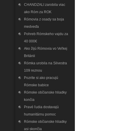
CHANDZALI zarobila viac
ako Róm za ROK
Rómovia z osady sa boja
medveďa
Pohreb Rómskeho vajdu za
40 000€
Ako žijú Rómovia vo Veľkej
Británii
Rómka urobila na Silvestra
109 reznou
Pozrite si ako pracujú
Rómske babice
Rómske občianske hliadky
končia
Pravé ľudia dostavajú
humanitárnu pomoc
Rómske občianske hliadky
asi skončia