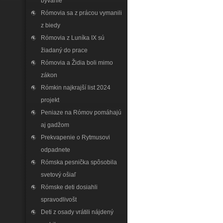
bývanie
Rómovia sa z prácou vymanili
z biedy
Rómovia z Luníka IX sú
žiadaný do prace
Rómovia a Židia boli mimo
zákon
Rómkin najkrajší list 2024
projekt
Peniaze na Rómov pomáhajú
aj gadžom
Prekvapenie o Rytmusovi
odpadnete
Rómska pesnička spôsobila
svetový ošiaľ
Rómske deti dosiahli
spravodlivošt
Deti z osady vrátili nájdený