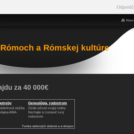
Odporúč
Mapa 
 Rómoch a Rómskej kultúre
jdu za 40 000€
potreby
Genealógia, rodostrom
Dobierková služba
Zistite pôvod svojej rodiny
edajna AWA-
Nechajte si zostaviť svoj
rodostrom
Tvorba webových stránok a e-shopov