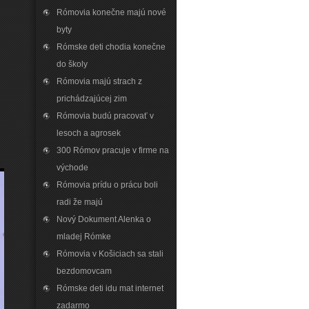
Rómovia konečne majú nové
byty
Rómske deti chodia konečne
do školy
Rómovia majú strach z
prichádzajúcej zim
Rómovia budú pracovať v
lesoch a agrosek
300 Rómov pracuje v firme na
východe
Rómovia prídu o prácu boli
radi že majú
Nový Dokument Alenka o
mladej Rómke
Rómovia v Košiciach sa stali
bezdomovcam
Rómske deti idu mat internet
zadarmo