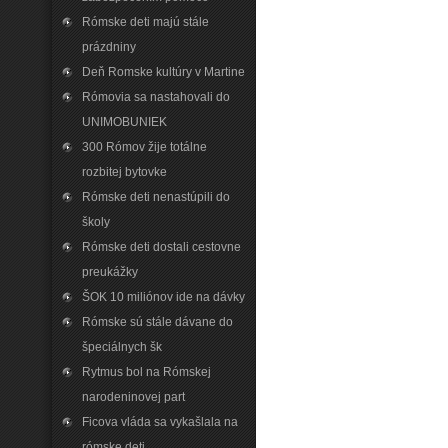
Rómske deti majú stále
prázdniny
Deň Romske kultúry v Martine
Rómovia sa nastahovali do
UNIMOBUNIEK
300 Rómov žije totálne
rozbitej bytovke
Rómske deti nenastúpili do
školy
Rómske deti dostali cestovne
preukážky
ŠOK 10 miliónov ide na dávky
Rómske sú stále dávane do
špeciálnych šk
Rytmus bol na Rómskej
narodeninovej part
Ficova vláda sa vykašlala na
rómske deti